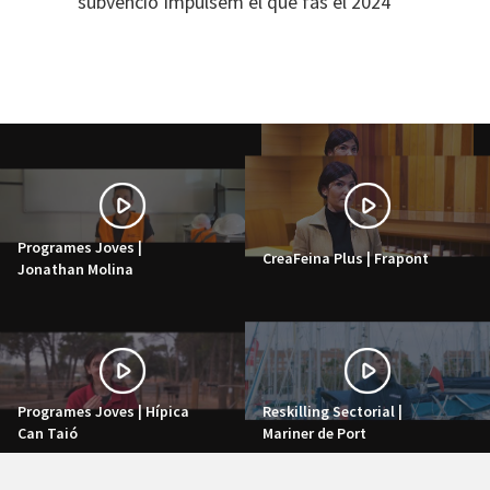
subvenció Impulsem el que fas el 2024
Programes Joves |
CreaFeina Plus | Frapont
Jonathan Molina
Programes Joves | Hípica
Reskilling Sectorial |
Can Taió
Mariner de Port