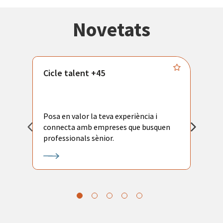
Novetats
Cicle talent +45
M
i
Posa en valor la teva experiència i
P
connecta amb empreses que busquen
ac
professionals sènior.
l