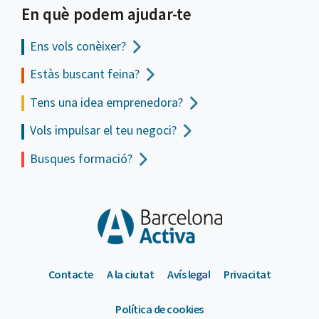
En què podem ajudar-te
Ens vols
conèixer?
Estàs buscant feina?
Tens una idea emprenedora?
Vols impulsar el teu negoci?
Busques formació?
Contacte
A la ciutat
Avís legal
Privacitat
Política de cookies