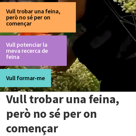
Vull trobar una feina,
però no sé per on
començar
Vull potenciar la
meva recerca de
feina
Vull formar-me
Vull trobar una feina,
però no sé per on
començar