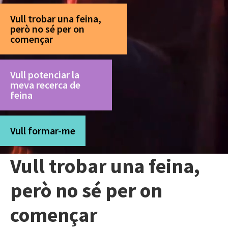
Vull trobar una feina,
però no sé per on
començar
Vull potenciar la
meva recerca de
feina
Vull formar-me
Vull trobar una feina,
però no sé per on
començar