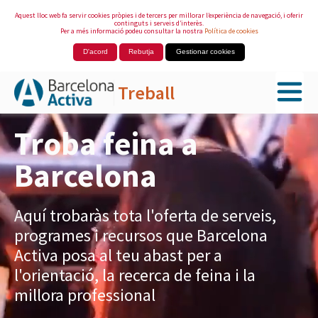
Aquest lloc web fa servir cookies pròpies i de tercers per millorar l’experiència de navegació, i oferir
continguts i serveis d’interès.
Per a més informació podeu consultar la nostra
Política de cookies
D'acord
Rebutja
Gestionar cookies
Treball
Salta al contingut principal
Troba feina a
Barcelona
Aquí trobaràs tota l'oferta de serveis,
programes i recursos que Barcelona
Activa posa al teu abast per a
l'orientació, la recerca de feina i la
millora professional