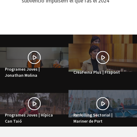
subvenció Impulsem el que fas el 2024
Programes Joves |
CreaFeina Plus | Frapont
Jonathan Molina
Programes Joves | Hípica
Reskilling Sectorial |
Can Taió
Mariner de Port