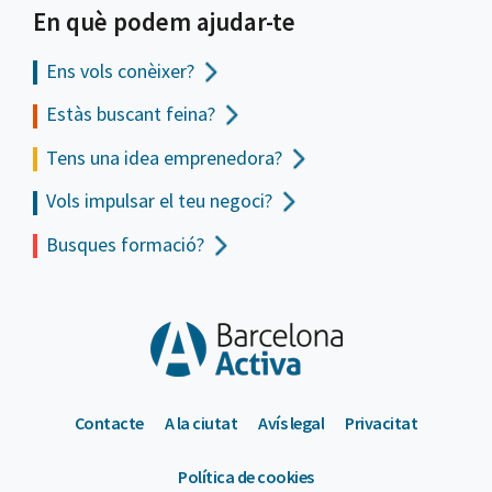
En què podem ajudar-te
Ens vols
conèixer?
Estàs buscant feina?
Tens una idea emprenedora?
Vols impulsar el teu negoci?
Busques formació?
Contacte
A la ciutat
Avís legal
Privacitat
Política de cookies