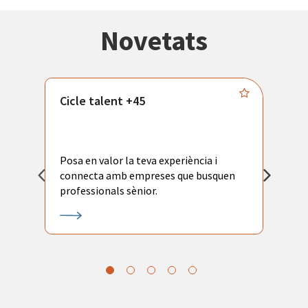
Novetats
Cicle talent +45
M
i
Posa en valor la teva experiència i
P
connecta amb empreses que busquen
ac
professionals sènior.
l