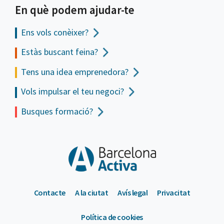
En què podem ajudar-te
Ens vols
conèixer?
Estàs buscant feina?
Tens una idea emprenedora?
Vols impulsar el teu negoci?
Busques formació?
Contacte
A la ciutat
Avís legal
Privacitat
Política de cookies