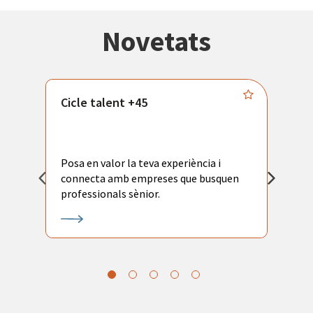
Novetats
Cicle talent +45
M
i
Posa en valor la teva experiència i
P
connecta amb empreses que busquen
ac
professionals sènior.
l