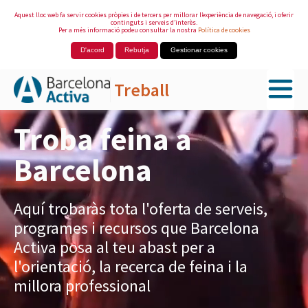
Aquest lloc web fa servir cookies pròpies i de tercers per millorar l’experiència de navegació, i oferir
continguts i serveis d’interès.
Per a més informació podeu consultar la nostra
Política de cookies
D'acord
Rebutja
Gestionar cookies
Treball
Salta al contingut principal
Troba feina a
Barcelona
Aquí trobaràs tota l'oferta de serveis,
programes i recursos que Barcelona
Activa posa al teu abast per a
l'orientació, la recerca de feina i la
millora professional