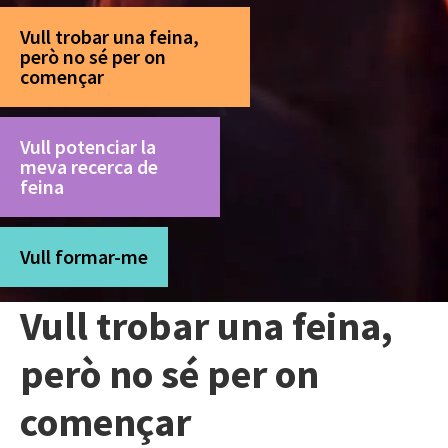
Vull trobar una feina,
però no sé per on
començar
Vull potenciar la
meva recerca de
feina
Vull formar-me
Vull trobar una feina,
però no sé per on
començar