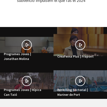
subvenció Impulsem el que fas el 2024
Programes Joves |
CreaFeina Plus | Frapont
Jonathan Molina
Programes Joves | Hípica
Reskilling Sectorial |
Can Taió
Mariner de Port