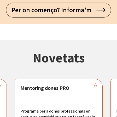
Per on començo? Informa'm
Novetats
Mentoring dones PRO
Programa per a dones professionals en
actiu o en transició que volen fer créixer la