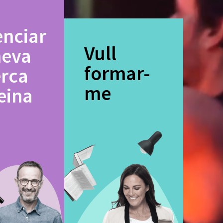
enciar
Vull
meva
formar-
erca
me
eina