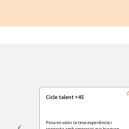
atègics
Cicle talent +45
odràs gaudir
adores de
tors
Posa en valor la teva experiència i
la ciutat de
connecta amb empreses que busquen