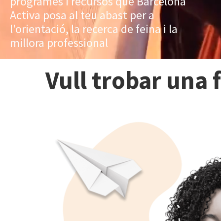
programes i recursos que Barcelona
Activa posa al teu abast per a
l'orientació, la recerca de feina i la
millora professional
Vull trobar una 