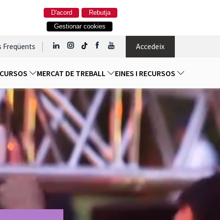
D'acord
Rebutja
Gestionar cookies
Accedeix
s Freqüents
I CURSOS
MERCAT DE TREBALL
EINES I RECURSOS