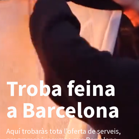
Troba feina
a Barcelona
Aquí trobaràs tota l'oferta de serveis,