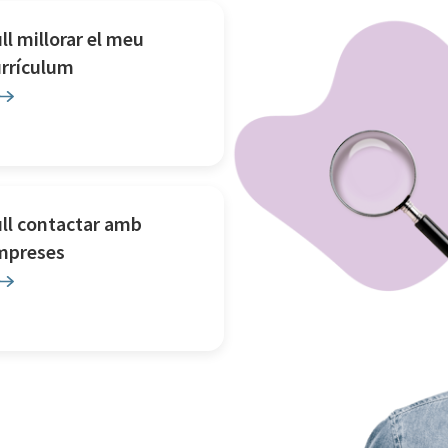
ll millorar el meu
urrículum
ll contactar amb
mpreses