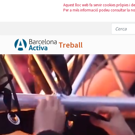
Aquest lloc web fa servir cookies pròpies i de 
Per a més informació podeu consultar la n
Treball
Salta al contingut principal