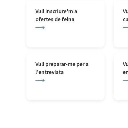
Vull inscriure'm a
Vu
ofertes de feina
c
Vull preparar-me per a
Vu
l'entrevista
e