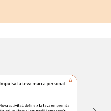
Impulsa la teva marca personal
Connecta
Troba't amb
principals se
Nova activitat: defineix la teva empremta
teu currícul
digital, millora el teu perfil i emporta’t
entrevistes 