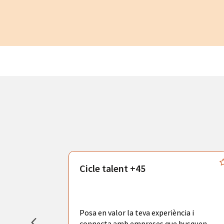
atègics
Cicle talent +45
odràs gaudir
adores de
tors
Posa en valor la teva experiència i
la ciutat de
connecta amb empreses que busquen