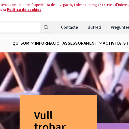
tercers per millorar l’experiència de navegació, i oferir continguts i serveis d’interès.
ostra
Política de cookies
Contacte
Butlletí
Pregunte
QUI SOM
INFORMACIÓ I ASSESSORAMENT
ACTIVITATS 
Vull
trobar