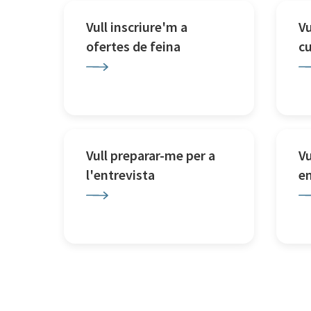
Vull inscriure'm a
Vu
ofertes de feina
c
Vull preparar-me per a
Vu
l'entrevista
e