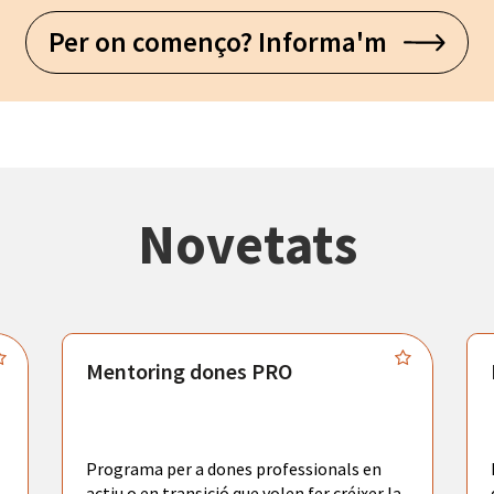
Per on començo? Informa'm
Novetats
Mentoring dones PRO
Programa per a dones professionals en
actiu o en transició que volen fer créixer la