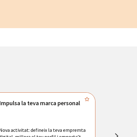
Impulsa la teva marca personal
Connecta
Troba't amb
principals se
Nova activitat: defineix la teva empremta
teu currícul
digital, millora el teu perfil i emporta’t
entrevistes 