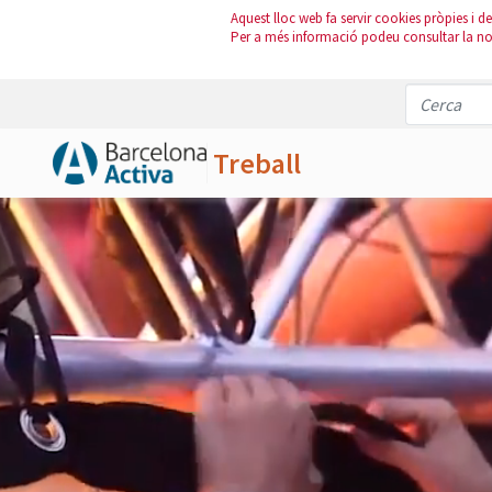
Aquest lloc web fa servir cookies pròpies i de 
Per a més informació podeu consultar la n
Treball
Salta al contingut principal