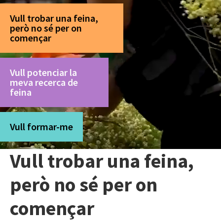
Vull trobar una feina,
però no sé per on
començar
Vull potenciar la
meva recerca de
feina
Vull formar-me
Vull trobar una feina,
però no sé per on
començar