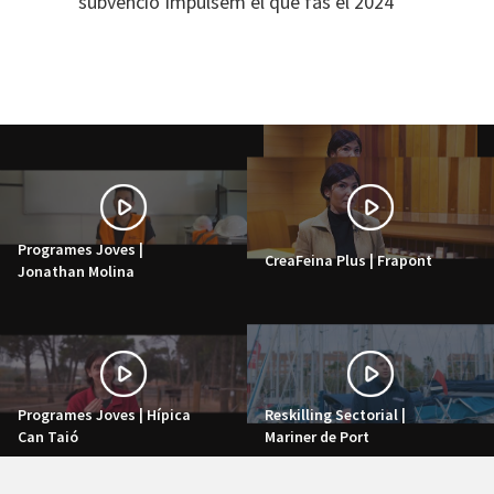
subvenció Impulsem el que fas el 2024
Programes Joves |
CreaFeina Plus | Frapont
Jonathan Molina
Programes Joves | Hípica
Reskilling Sectorial |
Can Taió
Mariner de Port