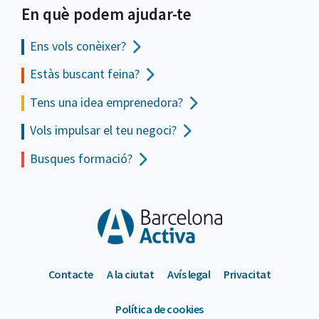
En què podem ajudar-te
Ens vols
conèixer?
Estàs buscant feina?
Tens una idea emprenedora?
Vols impulsar el teu negoci?
Busques formació?
Contacte
A la ciutat
Avís legal
Privacitat
Política de cookies