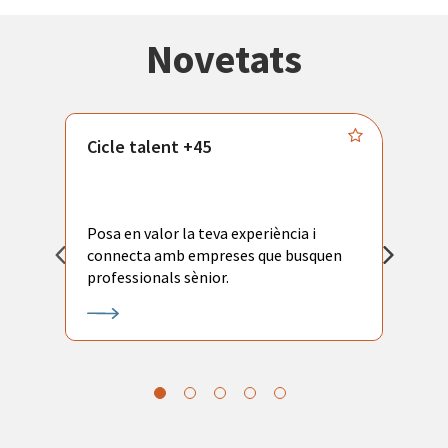
Novetats
Cicle talent +45
M
i
Posa en valor la teva experiència i
P
connecta amb empreses que busquen
ac
professionals sènior.
l