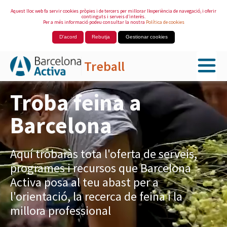
Aquest lloc web fa servir cookies pròpies i de tercers per millorar l’experiència de navegació, i oferir
continguts i serveis d’interès.
Per a més informació podeu consultar la nostra
Política de cookies
D'acord
Rebutja
Gestionar cookies
Treball
Salta al contingut principal
Troba feina a
Barcelona
Aquí trobaràs tota l'oferta de serveis,
programes i recursos que Barcelona
Activa posa al teu abast per a
l'orientació, la recerca de feina i la
millora professional