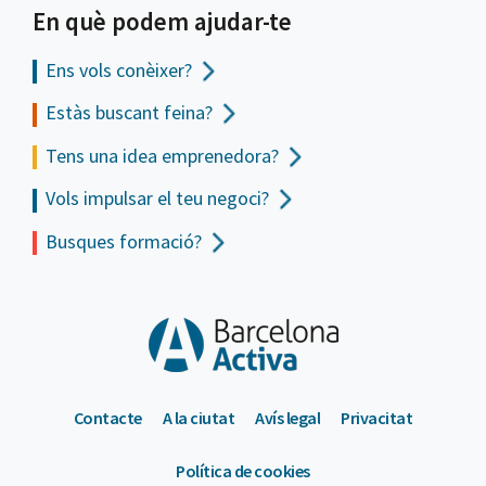
En què podem ajudar-te
Ens vols
conèixer?
Estàs buscant feina?
Tens una idea emprenedora?
Vols impulsar el teu negoci?
Busques formació?
Contacte
A la ciutat
Avís legal
Privacitat
Política de cookies