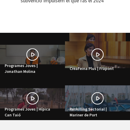
subvenció Impulsem el que fas el 2024
Programes Joves |
CreaFeina Plus | Frapont
Jonathan Molina
Programes Joves | Hípica
Reskilling Sectorial |
Can Taió
Mariner de Port