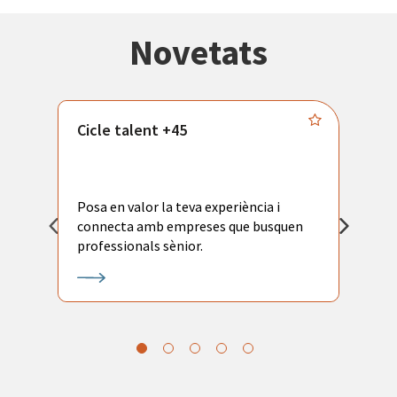
Novetats
Cicle talent +45
M
i
Posa en valor la teva experiència i
P
connecta amb empreses que busquen
ac
professionals sènior.
l