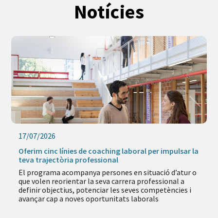
Notícies
16/07/2026
g laboral per impulsar la
Aquest estiu, continua formant-
l
activitats online
es en situació d’atur o
L’oferta inclou formació en ocupa
arrera professional a
empresa i tecnologia per adquiri
es seves competències i
durant els mesos d’estiu
tats laborals