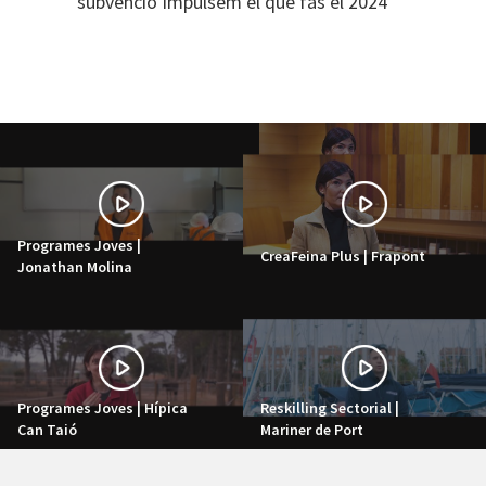
subvenció Impulsem el que fas el 2024
Programes Joves |
CreaFeina Plus | Frapont
Jonathan Molina
Programes Joves | Hípica
Reskilling Sectorial |
Can Taió
Mariner de Port