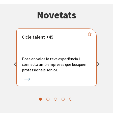
Novetats
Cicle talent +45
M
i
Posa en valor la teva experiència i
P
connecta amb empreses que busquen
ac
professionals sènior.
l