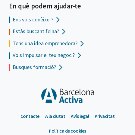
En què podem ajudar-te
Ens vols
conèixer?
Estàs buscant feina?
Tens una idea emprenedora?
Vols impulsar el teu negoci?
Busques formació?
Contacte
A la ciutat
Avís legal
Privacitat
Política de cookies