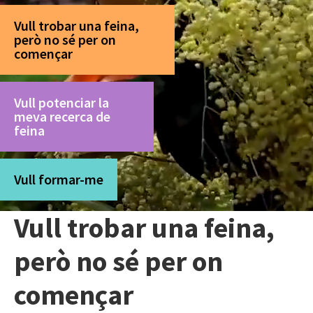
Vull trobar una feina,
però no sé per on
començar
Vull potenciar la
meva recerca de
feina
Vull formar-me
Vull trobar una feina,
però no sé per on
començar