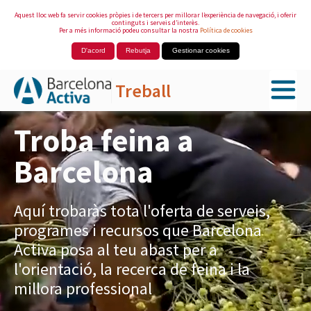
Aquest lloc web fa servir cookies pròpies i de tercers per millorar l’experiència de navegació, i oferir
continguts i serveis d’interès.
Per a més informació podeu consultar la nostra
Política de cookies
D'acord
Rebutja
Gestionar cookies
Treball
Salta al contingut principal
Troba feina a
Barcelona
Aquí trobaràs tota l'oferta de serveis,
programes i recursos que Barcelona
Activa posa al teu abast per a
l'orientació, la recerca de feina i la
millora professional