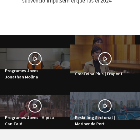
subvenció Impulsem el que fas el 2024
Programes Joves |
CreaFeina Plus | Frapont
Jonathan Molina
Programes Joves | Hípica
Reskilling Sectorial |
Can Taió
Mariner de Port