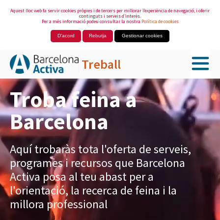
Aquest lloc web fa servir cookies pròpies i de tercers per millorar l’experiència de navegació, i oferir
continguts i serveis d’interès.
Per a més informació podeu consultar la nostra
Política de cookies
D'acord
Rebutja
Gestionar cookies
Treball
Salta al contingut principal
Troba feina a
Barcelona
Aquí trobaràs tota l'oferta de serveis,
programes i recursos que Barcelona
Activa posa al teu abast per a
l'orientació, la recerca de feina i la
millora professional