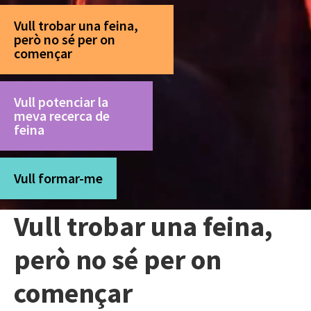
Vull trobar una feina,
però no sé per on
començar
Vull potenciar la
meva recerca de
feina
Vull formar-me
Vull trobar una feina,
però no sé per on
començar