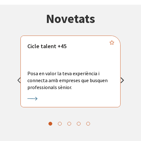
Novetats
Cicle talent +45
M
i
Posa en valor la teva experiència i
P
connecta amb empreses que busquen
ac
professionals sènior.
l