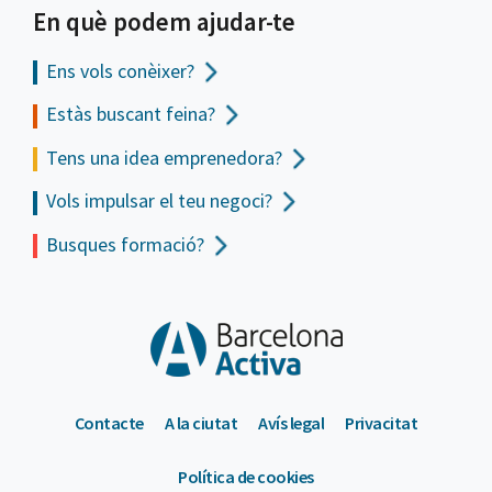
En què podem ajudar-te
Ens vols
conèixer?
Estàs buscant feina?
Tens una idea emprenedora?
Vols impulsar el teu negoci?
Busques formació?
Contacte
A la ciutat
Avís legal
Privacitat
Política de cookies