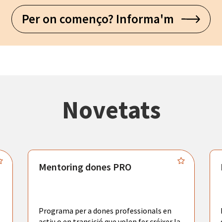
Per on començo? Informa'm
Novetats
Mentoring dones PRO
Programa per a dones professionals en
actiu o en transició que volen fer créixer la