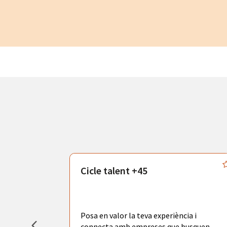
atègics
Cicle talent +45
odràs gaudir
adores de
tors
Posa en valor la teva experiència i
la ciutat de
connecta amb empreses que busquen