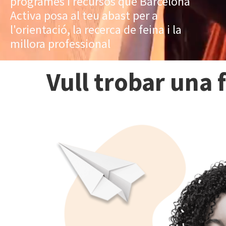
programes i recursos que Barcelona
Activa posa al teu abast per a
l'orientació, la recerca de feina i la
millora professional
Vull trobar una 