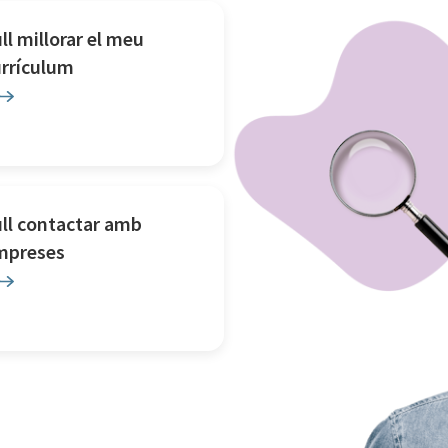
ll millorar el meu
urrículum
ll contactar amb
mpreses