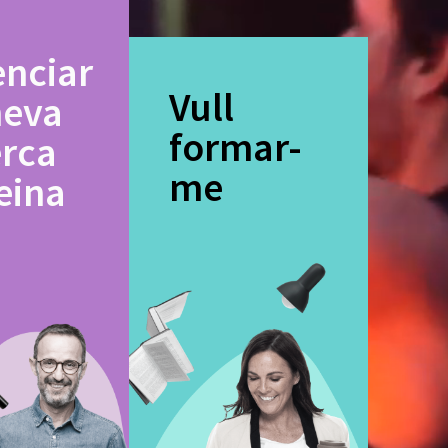
enciar
Vull
meva
formar-
erca
me
eina