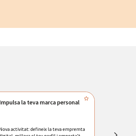
Impulsa la teva marca personal
Connecta
Troba't amb
principals se
Nova activitat: defineix la teva empremta
teu currícul
digital, millora el teu perfil i emporta’t
entrevistes 