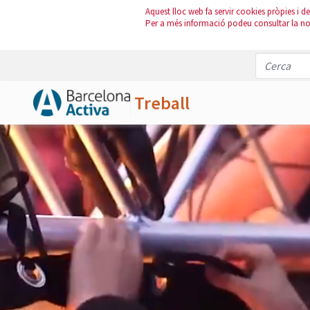
Aquest lloc web fa servir cookies pròpies i de 
Per a més informació podeu consultar la n
Treball
Salta al contingut principal