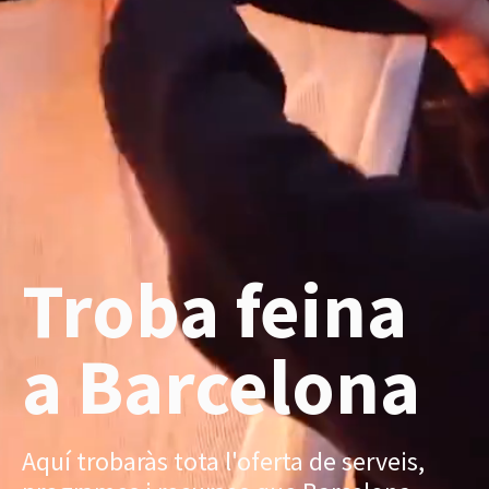
Troba feina
a Barcelona
Aquí trobaràs tota l'oferta de serveis,