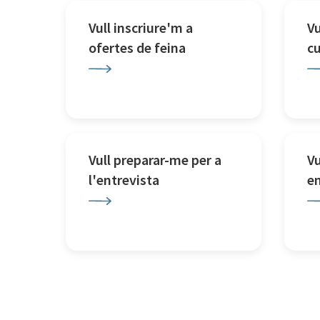
Vull inscriure'm a
Vu
ofertes de feina
c
Vull preparar-me per a
Vu
l'entrevista
e