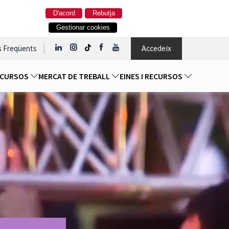
D'acord
Rebutja
Gestionar cookies
Accedeix
s Freqüents
I CURSOS
MERCAT DE TREBALL
EINES I RECURSOS