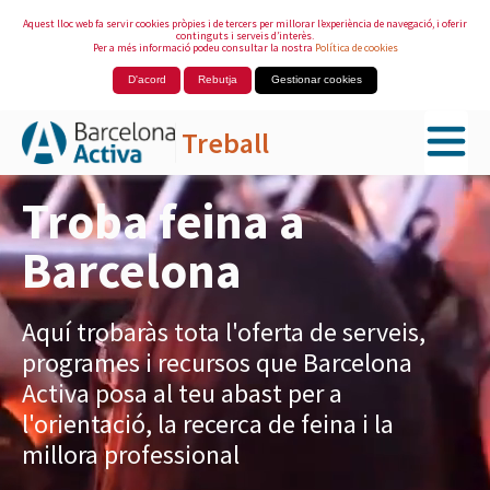
Aquest lloc web fa servir cookies pròpies i de tercers per millorar l’experiència de navegació, i oferir
continguts i serveis d’interès.
Per a més informació podeu consultar la nostra
Política de cookies
D'acord
Rebutja
Gestionar cookies
Treball
Salta al contingut principal
Troba feina a
Barcelona
Aquí trobaràs tota l'oferta de serveis,
programes i recursos que Barcelona
Activa posa al teu abast per a
l'orientació, la recerca de feina i la
millora professional