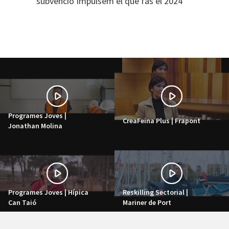
subvenció Impulsem el que fas el 2024
Programes Joves |
CreaFeina Plus | Frapont
Jonathan Molina
Programes Joves | Hípica
Reskilling Sectorial |
Can Taió
Mariner de Port