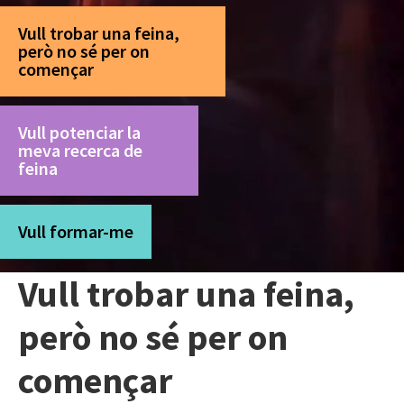
Vull trobar una feina,
però no sé per on
començar
Vull potenciar la
meva recerca de
feina
Vull formar-me
Vull trobar una feina,
però no sé per on
començar