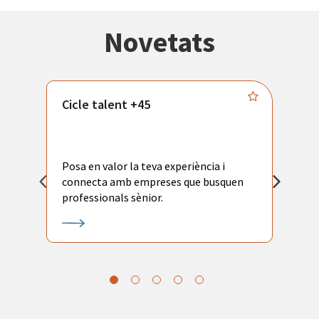
Novetats
Cicle talent +45
M
i
Posa en valor la teva experiència i
P
connecta amb empreses que busquen
ac
professionals sènior.
l