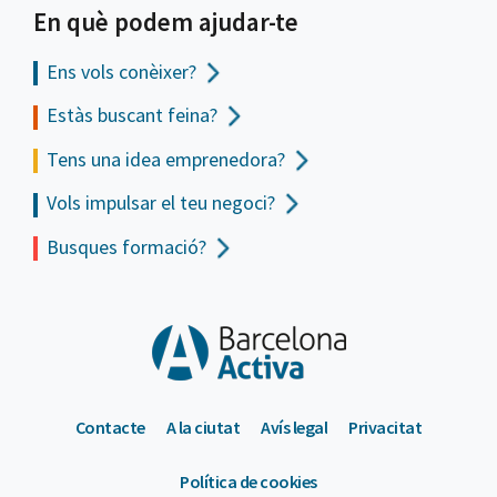
En què podem ajudar-te
Ens vols
conèixer?
Estàs buscant feina?
Tens una idea emprenedora?
Vols impulsar el teu negoci?
Busques formació?
Contacte
A la ciutat
Avís legal
Privacitat
Política de cookies