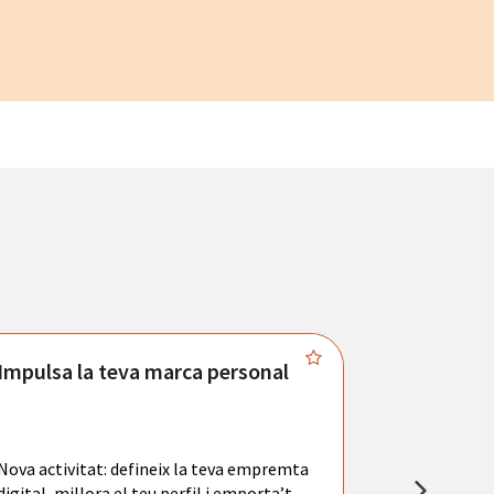
Impulsa la teva marca personal
Connecta
Troba't amb
principals se
Nova activitat: defineix la teva empremta
teu currícul
digital, millora el teu perfil i emporta’t
entrevistes 