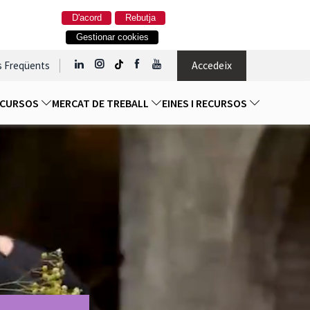
D'acord
Rebutja
Gestionar cookies
Accedeix
s Freqüents
I CURSOS
MERCAT DE TREBALL
EINES I RECURSOS