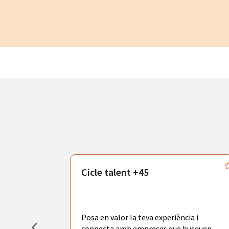
atègics
Cicle talent +45
odràs gaudir
adores de
tors
Posa en valor la teva experiència i
la ciutat de
connecta amb empreses que busquen