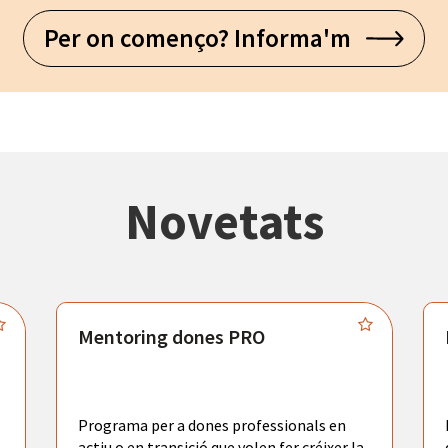
Per on començo? Informa'm
Novetats
Mentoring dones PRO
Programa per a dones professionals en
actiu o en transició que volen fer créixer la