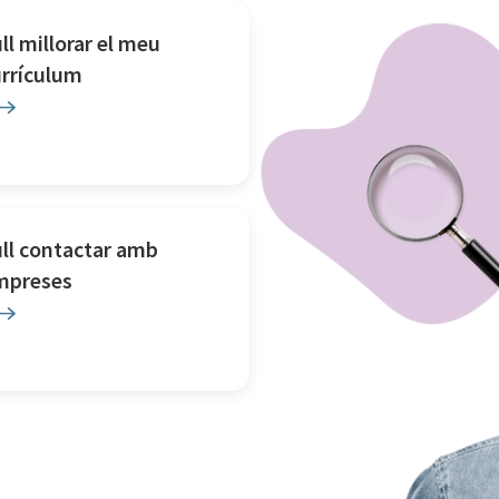
ll millorar el meu
urrículum
ll contactar amb
mpreses