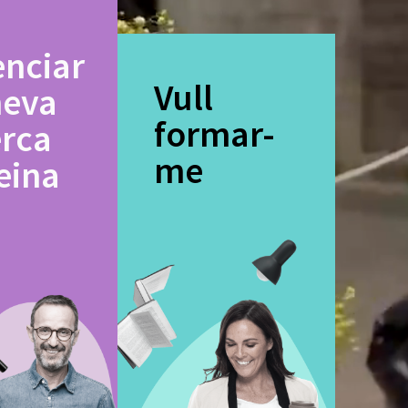
enciar
Vull
meva
formar-
erca
me
eina