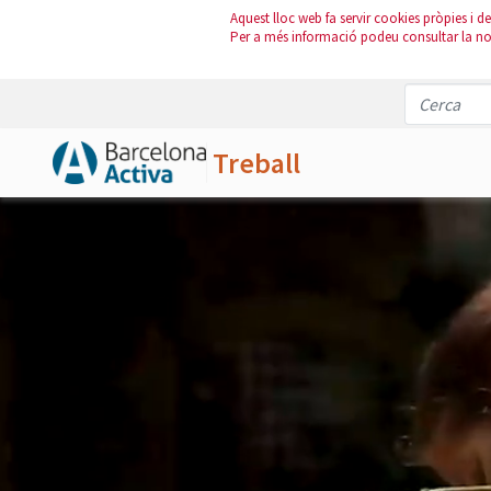
Aquest lloc web fa servir cookies pròpies i de 
Per a més informació podeu consultar la n
Treball
Salta al contingut principal