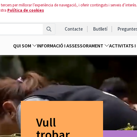
tercers per millorar l’experiència de navegació, i oferir continguts i serveis d’interès.
ostra
Política de cookies
Contacte
Butlletí
Pregunte
QUI SOM
INFORMACIÓ I ASSESSORAMENT
ACTIVITATS 
Vull
trobar