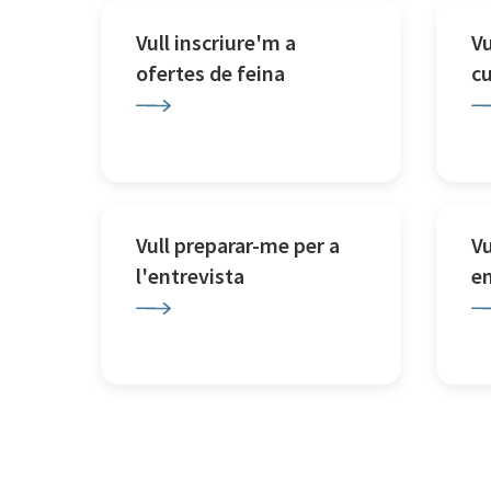
Vull inscriure'm a
Vu
ofertes de feina
c
Vull preparar-me per a
Vu
l'entrevista
e