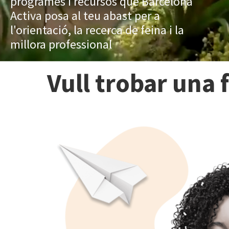
programes i recursos que Barcelona
Activa posa al teu abast per a
l'orientació, la recerca de feina i la
millora professional
Vull trobar una 