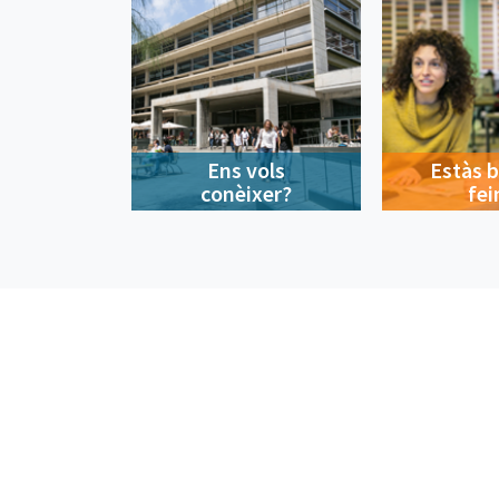
Ens vols
Estàs 
conèixer?
fei