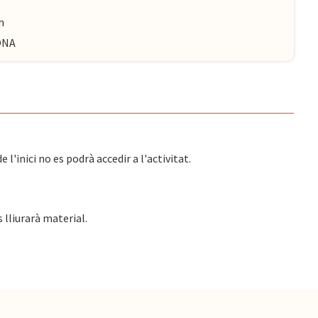
h
LONA
l'inici no es podrà accedir a l'activitat.
s lliurarà material.