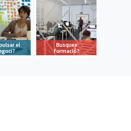
pulsar el
Busques
egoci?
formació?
900 533 175
De dilluns a divendres de 9 a 18h
© Barcelona Activa 2026
Queixes i suggeriments