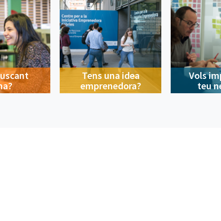
buscant
Tens una idea
Vols im
na?
emprenedora?
teu n
Contacte
A la ciutat
Avís legal
Privacitat
Política de cookies