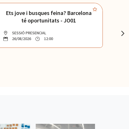
Ets jove i busques feina? Barcelona
A
té oportunitats - JO01
f
SESSIÓ PRESENCIAL
26/08/2026
12:00
2