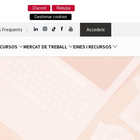
D'acord
Rebutja
Gestionar cookies
Accedeix
s Freqüents
I CURSOS
MERCAT DE TREBALL
EINES I RECURSOS