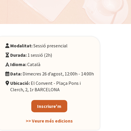
Modalitat:
Sessió presencial
Durada:
1 sessió (2h)
Idioma:
Català
Data:
Dimecres 26 d’agost, 12:00h - 14:00h
Ubicació:
El Convent - Plaça Pons i
Clerch, 2, 1r BARCELONA
Inscriure'm
>> Veure més edicions