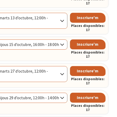
17
Inscriure'm
arts 13 d’octubre, 12:00h -
CELONA
Places disponibles:
17
Inscriure'm
ijous 15 d’octubre, 16:00h - 18:00h
Places disponibles:
CELONA
17
Inscriure'm
arts 27 d’octubre, 12:00h -
CELONA
Places disponibles:
17
Inscriure'm
ijous 29 d’octubre, 12:00h - 14:00h
Places disponibles:
CELONA
17