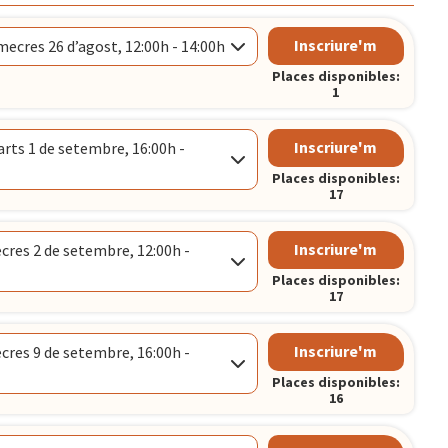
Inscriure'm
ecres 26 d’agost, 12:00h - 14:00h
Places disponibles:
1
Inscriure'm
rts 1 de setembre, 16:00h -
CELONA
Places disponibles:
17
Inscriure'm
res 2 de setembre, 12:00h -
Places disponibles:
CELONA
17
Inscriure'm
res 9 de setembre, 16:00h -
h
Places disponibles:
CELONA
16