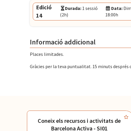
Data:
Dijous 29 d’octubre, 12:00h - 14:00h
Edició
Durada:
1 sessió
Data:
Dima
El Convent
- Plaça Pons i Clerch, 2, 1r BAR
14
(2h)
18:00h
Modalitat:
Sessió presencial
Idioma:
Català
Data:
Dimarts 3 de novembre, 16:00h - 18:00
Informació addicional
El Convent
- Plaça Pons i Clerch, 2, 1r BAR
Places limitades.
Gràcies per la teva puntualitat. 15 minuts després de 
de
Coneix els recursos i activitats de
.
Barcelona Activa - SI01