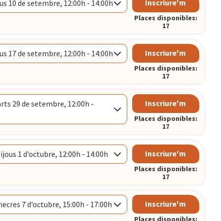
Inscriure'm
us 10 de setembre, 12:00h - 14:00h
h
Places disponibles:
CELONA
17
Inscriure'm
us 17 de setembre, 12:00h - 14:00h
CELONA
Places disponibles:
17
Inscriure'm
ts 29 de setembre, 12:00h -
CELONA
Places disponibles:
17
Inscriure'm
ijous 1 d’octubre, 12:00h - 14:00h
h
Places disponibles:
CELONA
17
Inscriure'm
ecres 7 d’octubre, 15:00h - 17:00h
CELONA
Places disponibles: