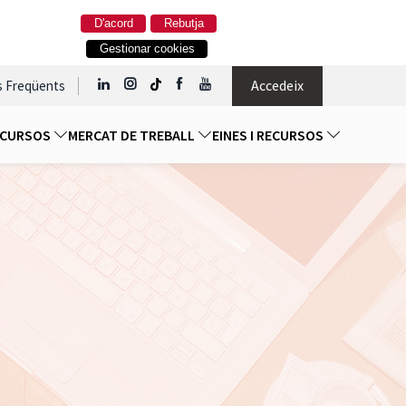
D'acord
Rebutja
Gestionar cookies
Accedeix
s Freqüents
I CURSOS
MERCAT DE TREBALL
EINES I RECURSOS