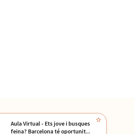
Aula Virtual - Ets jove i busques
Co
feina? Barcelona té oportunit...
ac