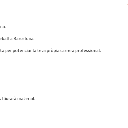
ina.
reball a Barcelona.
ita per potenciar la teva pròpia carrera professional.
s lliurarà material.