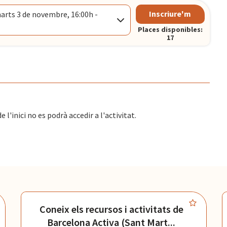
Inscriure'm
rts 3 de novembre, 16:00h -
CELONA
Places disponibles:
17
h
CELONA
l'inici no es podrà accedir a l'activitat.
Coneix els recursos i activitats de
Barcelona Activa (Sant Mart...