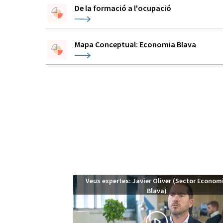
De la formació a l'ocupació
Mapa Conceptual: Economia Blava
Veus expertes: Javier Oliver (Sector Econom
Blava)