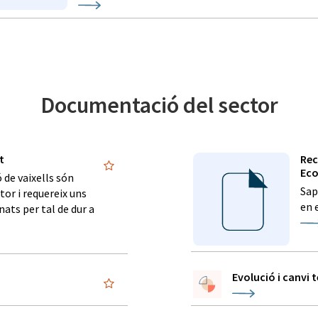
Documentació del sector
t
Rec
Eco
 de vaixells són
Sap
tor i requereix uns
en 
ats per tal de dur a
Evolució i canvi 