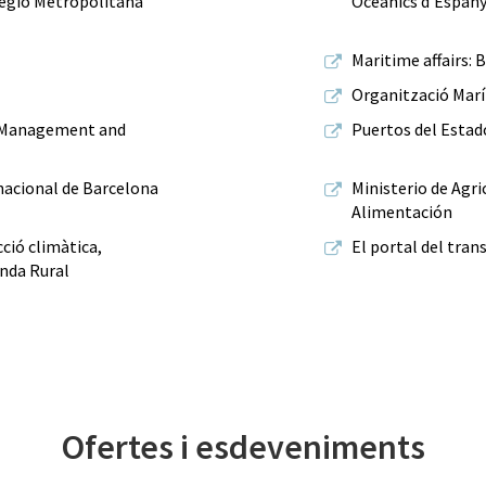
 Regió Metropolitana
Oceànics d'Espan
Maritime affairs: 
Organització Marí
 Management and
Puertos del Estad
nacional de Barcelona
Ministerio de Agri
Alimentación
ció climàtica,
El portal del trans
nda Rural
Ofertes i esdeveniments