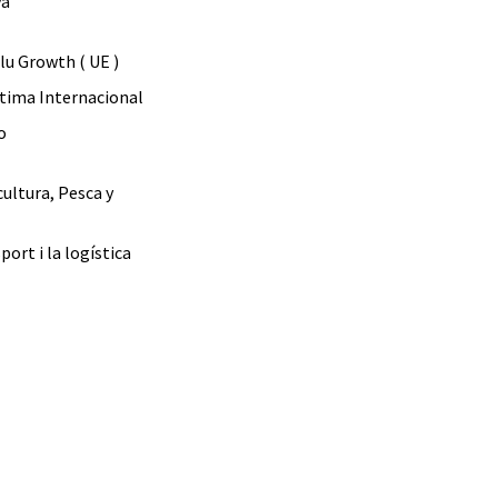
ya
Blu Growth ( UE )
tima Internacional
o
cultura, Pesca y
port i la logística