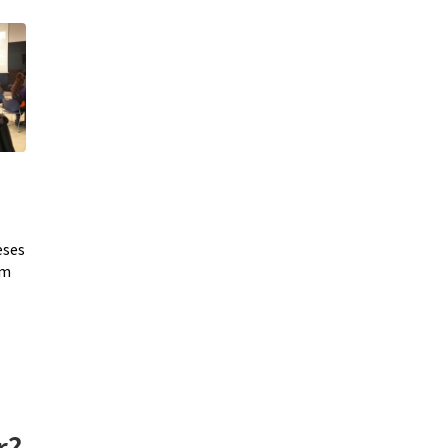
eses
om