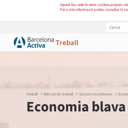
Aquest lloc web fa servir cookies pròpies i de 
Per a més informació podeu consultar la n
Treball
Salta al contingut principal
Treball
Mercat de treball
Sectors econòmics
Econ
Economia blava