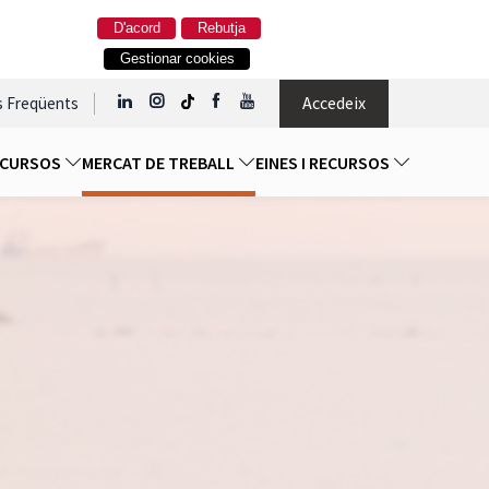
D'acord
Rebutja
Gestionar cookies
Accedeix
s Freqüents
I CURSOS
MERCAT DE TREBALL
EINES I RECURSOS