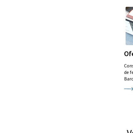
Of
Cons
de f
Barc