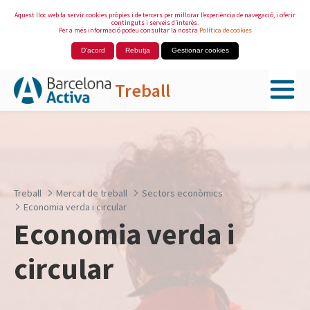
Aquest lloc web fa servir cookies pròpies i de tercers per millorar l’experiència de navegació, i oferir
continguts i serveis d’interès.
Per a més informació podeu consultar la nostra
Política de cookies
D'acord
Rebutja
Gestionar cookies
Treball
Salta al contingut principal
Treball
Mercat de treball
Sectors econòmics
Economia verda i circular
Economia verda i
circular