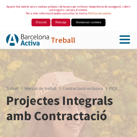
Aquest lloc web fa servir cookies pròpies i de tercers per millorar l’experiència de navegació, i oferir
continguts i serveis d’interès.
Per a més informació podeu consultar la nostra
Política de cookies
D'acord
Rebutja
Gestionar cookies
Treball
Salta al contingut principal
Treball
Mercat de treball
Contractació inclusiva
PICS
Projectes Integrals
amb Contractació