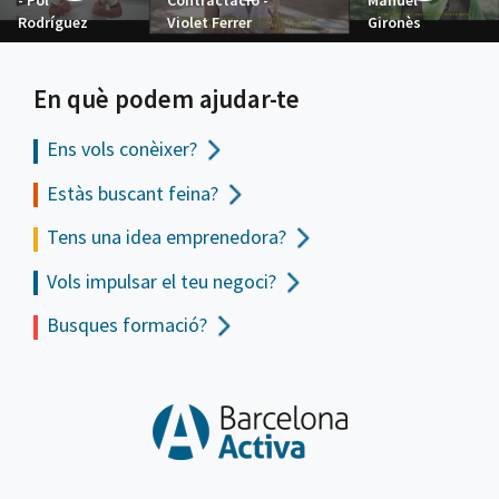
- Pol
Contractació -
Manuel
Rodríguez
Violet Ferrer
Gironès
En què podem ajudar-te
Ens vols
conèixer?
Estàs buscant feina?
Tens una idea emprenedora?
Vols impulsar el teu negoci?
Busques formació?