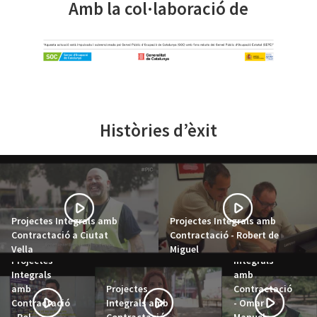
Amb la col·laboració de
Històries d’èxit
Projectes Integrals amb
Projectes Integrals amb
Contractació a Ciutat
Contractació - Robert de
Projectes
Vella
Miguel
Projectes
Integrals
Integrals
amb
amb
Projectes
Contractació
Contractació
Integrals amb
- Omar