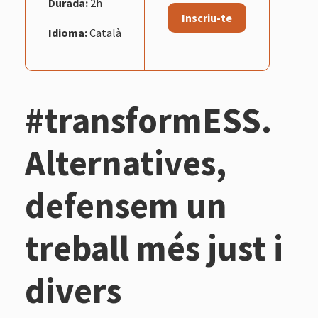
Durada:
2h
Inscriu-te
Idioma:
Català
#transformESS.
Alternatives,
defensem un
treball més just i
divers