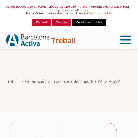
Aquest lloc web fa servir cookies pròpies i de tercers per millorar l’experiència de navegació, i oferir
continguts i serveis d’interès.
Per a més informació podeu consultar la nostra
Política de cookies
D'acord
Rebutja
Gestionar cookies
Treball
Salta al contingut principal
Treball
Orientació per a centres educatius: ProVP
ProVP