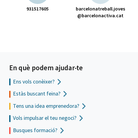
931517605
barcelonatreball.joves
@barcelonactiva.cat
En què podem ajudar-te
Ens vols
conèixer?
Estàs buscant feina?
Tens una idea emprenedora?
Vols impulsar el teu negoci?
Busques formació?