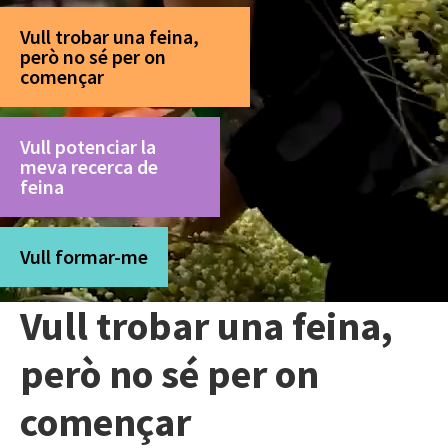
Vull trobar una feina,
però no sé per on
començar
Vull potenciar la
meva recerca de
feina
Vull formar-me
Vull trobar una feina,
però no sé per on
començar