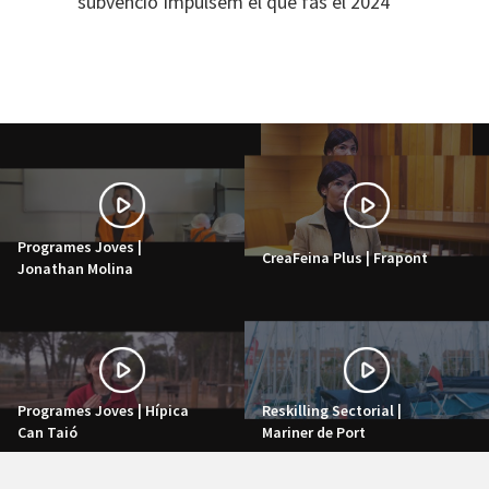
subvenció Impulsem el que fas el 2024
Programes Joves |
CreaFeina Plus | Frapont
Jonathan Molina
Programes Joves | Hípica
Reskilling Sectorial |
Can Taió
Mariner de Port