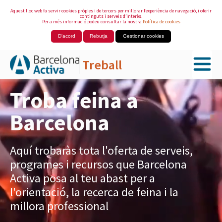
Aquest lloc web fa servir cookies pròpies i de tercers per millorar l’experiència de navegació, i oferir
continguts i serveis d’interès.
Per a més informació podeu consultar la nostra
Política de cookies
D'acord
Rebutja
Gestionar cookies
Treball
Salta al contingut principal
Troba feina a
Barcelona
Aquí trobaràs tota l'oferta de serveis,
programes i recursos que Barcelona
Activa posa al teu abast per a
l'orientació, la recerca de feina i la
millora professional