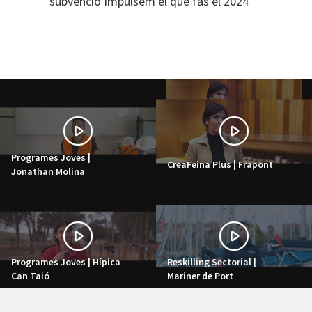
subvenció Impulsem el que fas el 2024
Programes Joves |
CreaFeina Plus | Frapont
Jonathan Molina
Programes Joves | Hípica
Reskilling Sectorial |
Can Taió
Mariner de Port