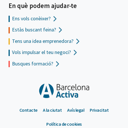
En què podem ajudar-te
Ens vols
conèixer?
Estàs buscant feina?
Tens una idea emprenedora?
Vols impulsar el teu negoci?
Busques formació?
Contacte
A la ciutat
Avís legal
Privacitat
Política de cookies