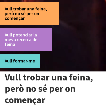
Vull trobar una feina,
però no sé per on
començar
Vull potenciar la
meva recerca de
feina
Vull formar-me
Vull trobar una feina,
però no sé per on
començar