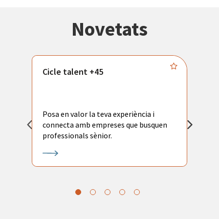
Novetats
Cicle talent +45
M
i
Posa en valor la teva experiència i
P
connecta amb empreses que busquen
ac
professionals sènior.
l