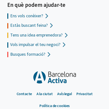
En què podem ajudar-te
Ens vols
conèixer?
Estàs buscant feina?
Tens una idea emprenedora?
Vols impulsar el teu negoci?
Busques formació?
Contacte
A la ciutat
Avís legal
Privacitat
Política de cookies