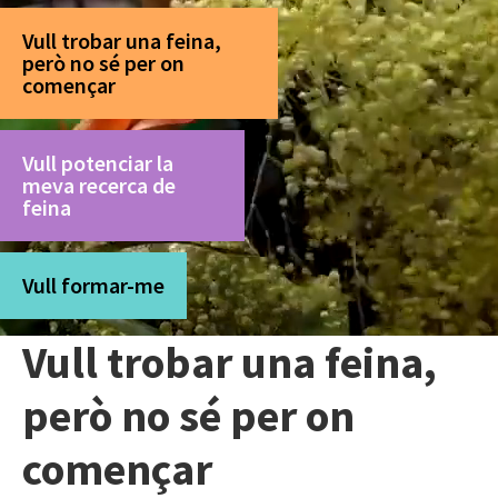
Vull trobar una feina,
però no sé per on
començar
Vull potenciar la
meva recerca de
feina
Vull formar-me
Vull trobar una feina,
però no sé per on
començar