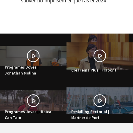
subvenció Impulsem el que fas el 2024
Programes Joves |
CreaFeina Plus | Frapont
Jonathan Molina
Programes Joves | Hípica
Reskilling Sectorial |
Can Taió
Mariner de Port