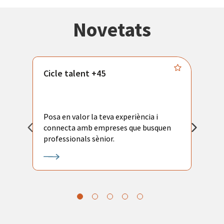
Novetats
Cicle talent +45
M
i
Posa en valor la teva experiència i
P
connecta amb empreses que busquen
ac
professionals sènior.
l