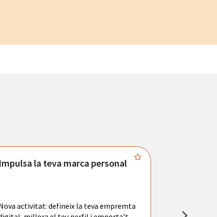
Impulsa la teva marca personal
Connecta
Troba't amb
principals se
Nova activitat: defineix la teva empremta
teu currícul
digital, millora el teu perfil i emporta’t
entrevistes 