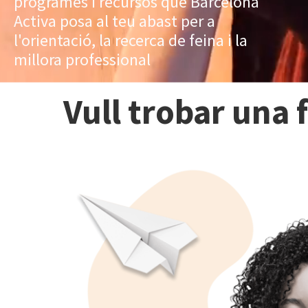
programes i recursos que Barcelona
Activa posa al teu abast per a
l'orientació, la recerca de feina i la
millora professional
Vull trobar una 