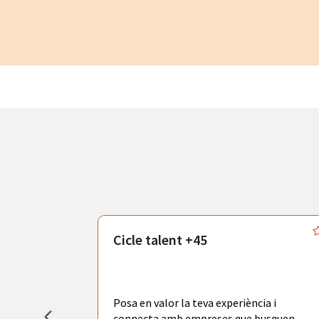
atègics
Cicle talent +45
odràs gaudir
adores de
tors
Posa en valor la teva experiència i
la ciutat de
connecta amb empreses que busquen