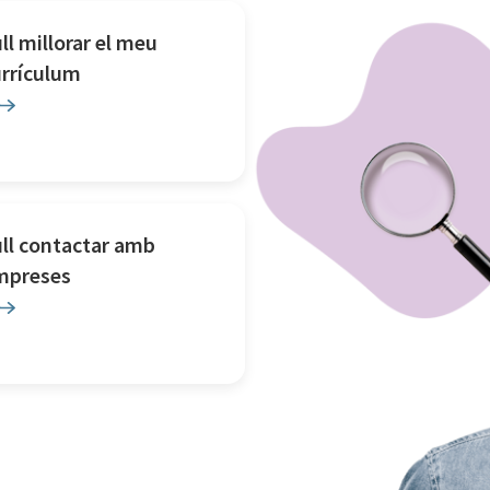
ll millorar el meu
urrículum
ll contactar amb
mpreses