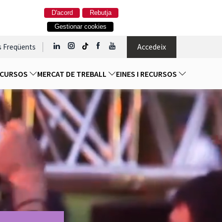
D'acord
Rebutja
Gestionar cookies
Accedeix
s Freqüents
I CURSOS
MERCAT DE TREBALL
EINES I RECURSOS