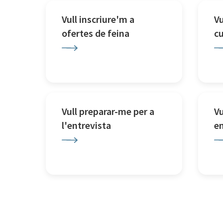
Vull inscriure'm a
Vu
ofertes de feina
c
Vull preparar-me per a
Vu
l'entrevista
e