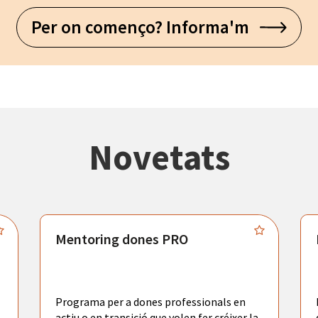
Per on començo? Informa'm
Novetats
Mentoring dones PRO
Programa per a dones professionals en
actiu o en transició que volen fer créixer la