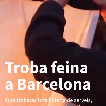
Troba feina
a Barcelona
Aquí trobaràs tota l'oferta de serveis,