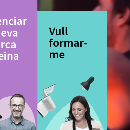
enciar
Vull
meva
formar-
erca
me
eina