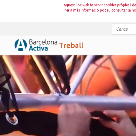
Aquest lloc web fa servir cookies pròpies i de 
Per a més informació podeu consultar la n
Treball
Salta al contingut principal