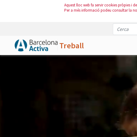
Aquest lloc web fa servir cookies pròpies i de 
Per a més informació podeu consultar la n
Treball
Salta al contingut principal