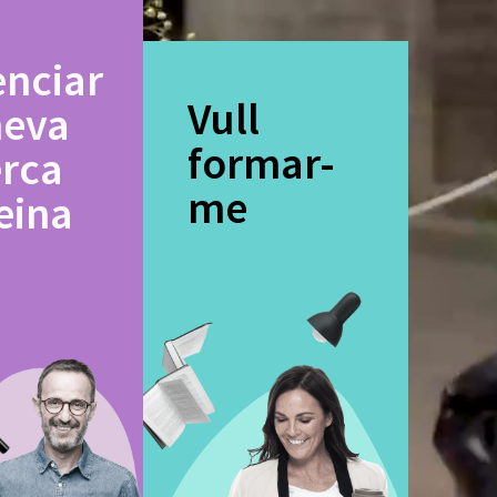
enciar
Vull
meva
formar-
erca
me
eina