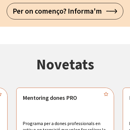
Per on començo? Informa'm
Novetats
Mentoring dones PRO
Programa per a dones professionals en
actiu o en transició que volen fer créixer la