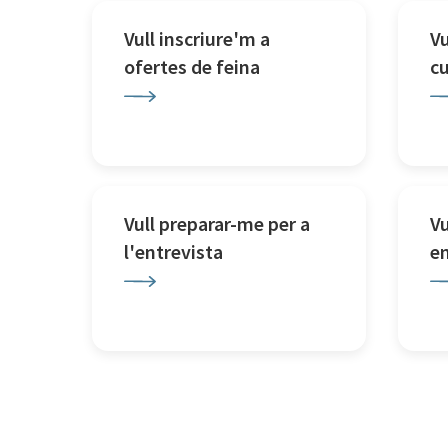
Vull inscriure'm a
Vu
ofertes de feina
c
Vull preparar-me per a
Vu
l'entrevista
e