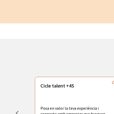
atègics
Cicle talent +45
odràs gaudir
adores de
tors
Posa en valor la teva experiència i
la ciutat de
connecta amb empreses que busquen