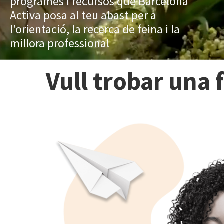
programes i recursos que Barcelona
Activa posa al teu abast per a
l'orientació, la recerca de feina i la
millora professional
Vull trobar una 