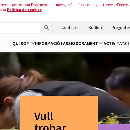
tercers per millorar l’experiència de navegació, i oferir continguts i serveis d’interès.
ostra
Política de cookies
Contacte
Butlletí
Pregunte
QUI SOM
INFORMACIÓ I ASSESSORAMENT
ACTIVITATS 
Vull
trobar