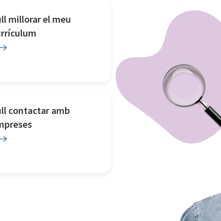
ll millorar el meu
urrículum
ll contactar amb
mpreses