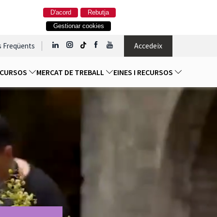
D'acord
Rebutja
Gestionar cookies
Accedeix
s Freqüents
I CURSOS
MERCAT DE TREBALL
EINES I RECURSOS