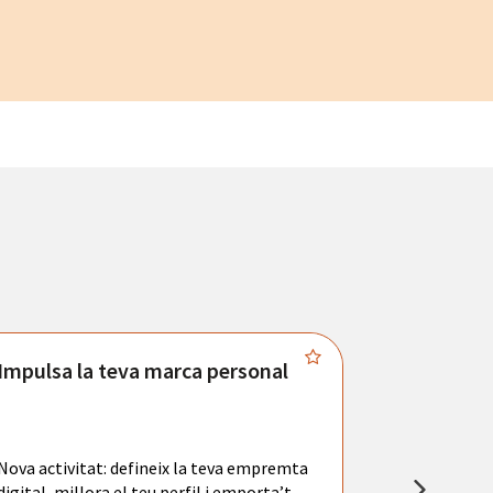
Impulsa la teva marca personal
Connecta
Troba't amb
principals se
Nova activitat: defineix la teva empremta
teu currícul
digital, millora el teu perfil i emporta’t
entrevistes 