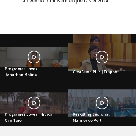
subvenció Impulsem el que fas el 2024
Programes Joves |
CreaFeina Plus | Frapont
Jonathan Molina
Programes Joves | Hípica
Reskilling Sectorial |
Can Taió
Mariner de Port