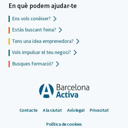
En què podem ajudar-te
Ens vols
conèixer?
Estàs buscant feina?
Tens una idea emprenedora?
Vols impulsar el teu negoci?
Busques formació?
Contacte
A la ciutat
Avís legal
Privacitat
Política de cookies