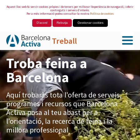
Aquest lloc web fa servir cookies pròpies i de tercers per millorar l’experiència de navegació, i oferir
continguts i serveis d’interès.
Per a més informació podeu consultar la nostra
Política de cookies
D'acord
Rebutja
Gestionar cookies
Treball
Salta al contingut principal
Troba feina a
Barcelona
Aquí trobaràs tota l'oferta de serveis,
programes i recursos que Barcelona
Activa posa al teu abast per a
l'orientació, la recerca de feina i la
millora professional