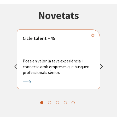
Novetats
Cicle talent +45
M
i
Posa en valor la teva experiència i
P
connecta amb empreses que busquen
ac
professionals sènior.
l