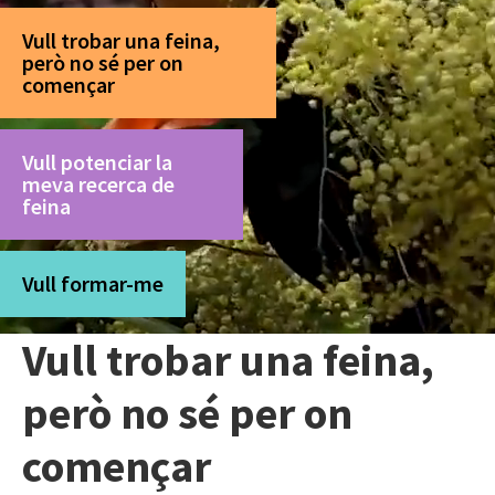
Vull trobar una feina,
però no sé per on
començar
Vull potenciar la
meva recerca de
feina
Vull formar-me
Vull trobar una feina,
però no sé per on
començar