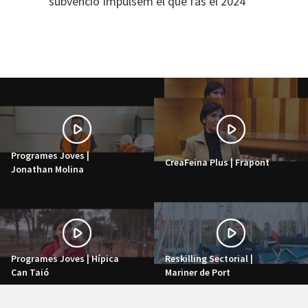
subvenció Impulsem el que fas el 2024
Programes Joves |
CreaFeina Plus | Frapont
Jonathan Molina
Programes Joves | Hípica
Reskilling Sectorial |
Can Taió
Mariner de Port