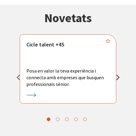
Novetats
Cicle talent +45
M
i
Posa en valor la teva experiència i
P
connecta amb empreses que busquen
ac
professionals sènior.
l