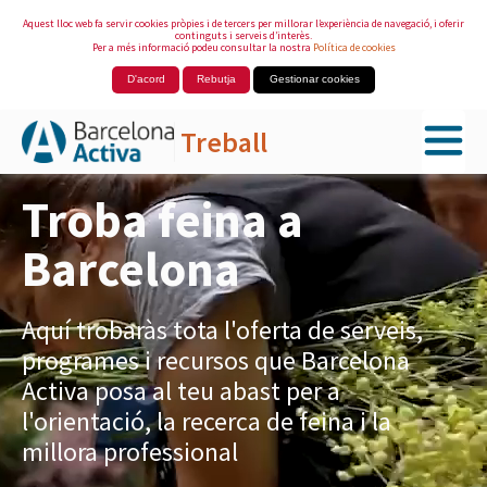
Aquest lloc web fa servir cookies pròpies i de tercers per millorar l’experiència de navegació, i oferir
continguts i serveis d’interès.
Per a més informació podeu consultar la nostra
Política de cookies
D'acord
Rebutja
Gestionar cookies
Treball
Salta al contingut principal
Troba feina a
Barcelona
Aquí trobaràs tota l'oferta de serveis,
programes i recursos que Barcelona
Activa posa al teu abast per a
l'orientació, la recerca de feina i la
millora professional