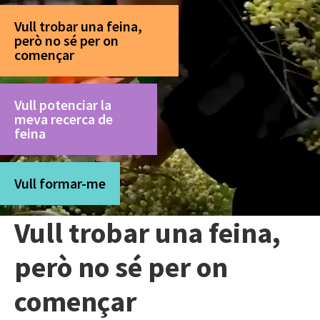
Vull trobar una feina,
però no sé per on
començar
Vull potenciar la
meva recerca de
feina
Vull formar-me
Vull trobar una feina,
però no sé per on
començar