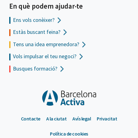
En què podem ajudar-te
Ens vols
conèixer?
Estàs buscant feina?
Tens una idea emprenedora?
Vols impulsar el teu negoci?
Busques formació?
Contacte
A la ciutat
Avís legal
Privacitat
Política de cookies