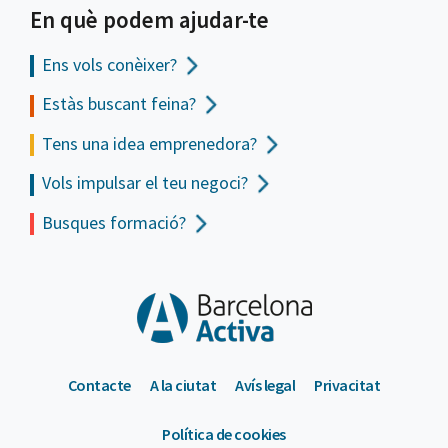
En què podem ajudar-te
Ens vols
conèixer?
Estàs buscant feina?
Tens una idea emprenedora?
Vols impulsar el teu negoci?
Busques formació?
Contacte
A la ciutat
Avís legal
Privacitat
Política de cookies