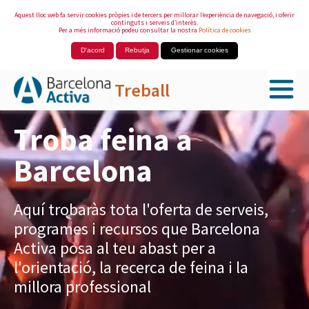
Aquest lloc web fa servir cookies pròpies i de tercers per millorar l’experiència de navegació, i oferir
continguts i serveis d’interès.
Per a més informació podeu consultar la nostra
Política de cookies
D'acord
Rebutja
Gestionar cookies
Treball
Salta al contingut principal
Troba feina a
Barcelona
Aquí trobaràs tota l'oferta de serveis,
programes i recursos que Barcelona
Activa posa al teu abast per a
l'orientació, la recerca de feina i la
millora professional