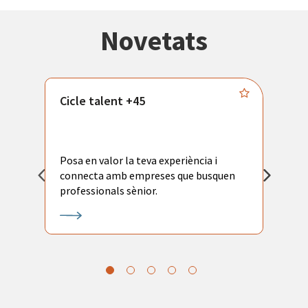
Novetats
Cicle talent +45
M
i
Posa en valor la teva experiència i
P
connecta amb empreses que busquen
ac
professionals sènior.
l