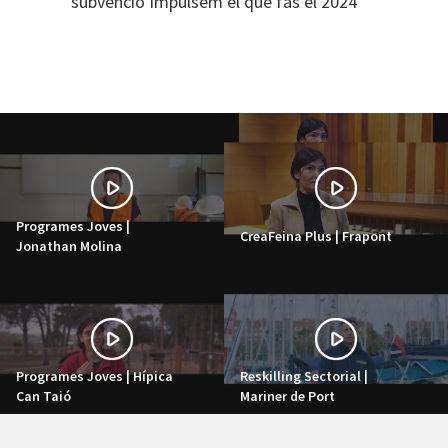
subvenció Impulsem el que fas el 2024
Programes Joves |
CreaFeina Plus | Frapont
Jonathan Molina
Programes Joves | Hípica
Reskilling Sectorial |
Can Taió
Mariner de Port