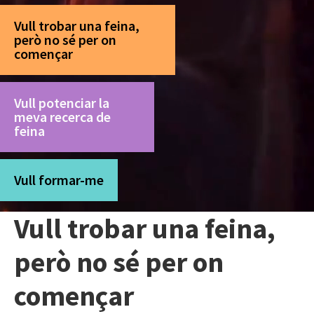
Vull trobar una feina,
però no sé per on
començar
Vull potenciar la
meva recerca de
feina
Vull formar-me
Vull trobar una feina,
però no sé per on
començar