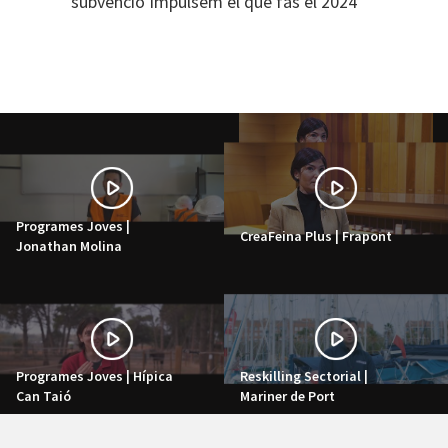
subvenció Impulsem el que fas el 2024
Programes Joves |
CreaFeina Plus | Frapont
Jonathan Molina
Programes Joves | Hípica
Reskilling Sectorial |
Can Taió
Mariner de Port