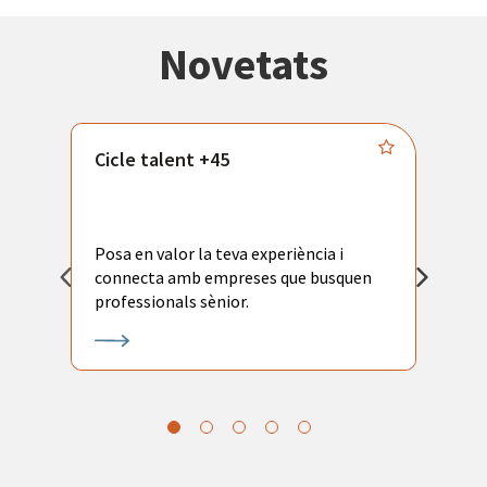
Novetats
Cicle talent +45
M
i
Posa en valor la teva experiència i
P
connecta amb empreses que busquen
ac
professionals sènior.
l