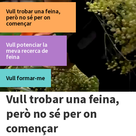
Vull trobar una feina,
però no sé per on
començar
Vull potenciar la
meva recerca de
feina
Vull formar-me
Vull trobar una feina,
però no sé per on
començar