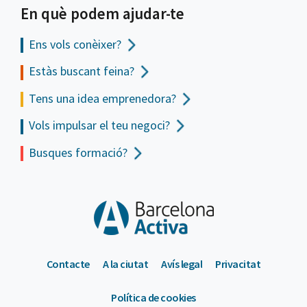
En què podem ajudar-te
Ens vols
conèixer?
Estàs buscant feina?
Tens una idea emprenedora?
Vols impulsar el teu negoci?
Busques formació?
Contacte
A la ciutat
Avís legal
Privacitat
Política de cookies