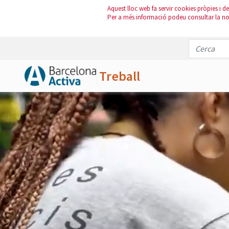
Aquest lloc web fa servir cookies pròpies i de 
Per a més informació podeu consultar la n
Treball
Salta al contingut principal