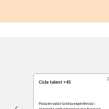
atègics
Cicle talent +45
odràs gaudir
adores de
tors
Posa en valor la teva experiència i
la ciutat de
connecta amb empreses que busquen