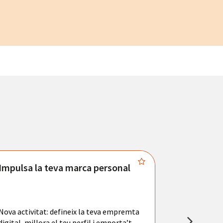
Impulsa la teva marca personal
Connecta
Troba't amb
principals se
Nova activitat: defineix la teva empremta
teu currícul
digital, millora el teu perfil i emporta’t
entrevistes 