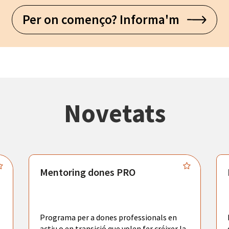
Per on començo? Informa'm
Novetats
Mentoring dones PRO
Programa per a dones professionals en
actiu o en transició que volen fer créixer la