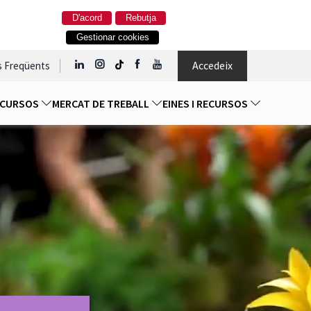
D'acord
Rebutja
Gestionar cookies
Accedeix
s Freqüents
I CURSOS
MERCAT DE TREBALL
EINES I RECURSOS