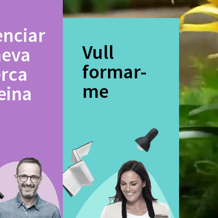
enciar
Vull
meva
formar-
erca
me
eina