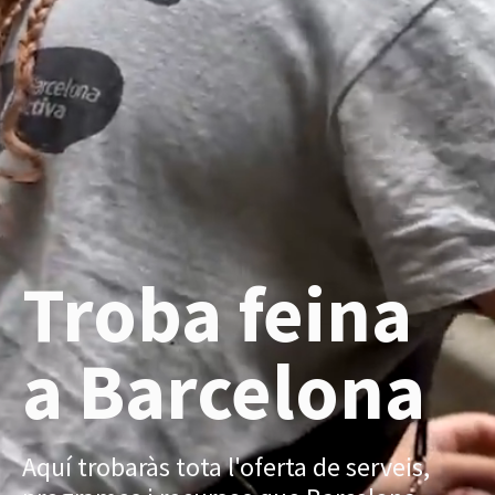
Troba feina
a Barcelona
Aquí trobaràs tota l'oferta de serveis,