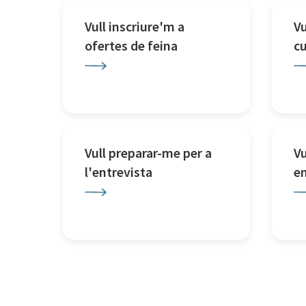
Vull inscriure'm a
Vu
ofertes de feina
c
Vull preparar-me per a
Vu
l'entrevista
e