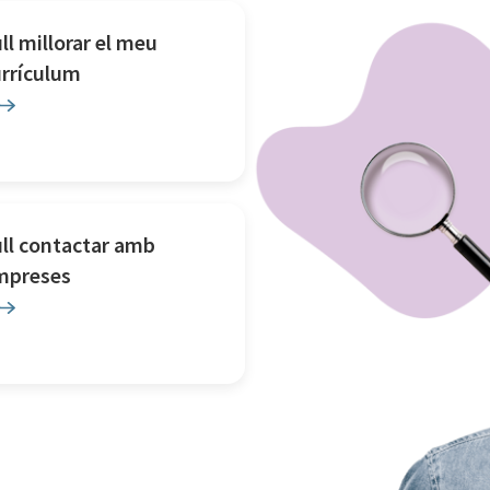
ll millorar el meu
urrículum
ll contactar amb
mpreses