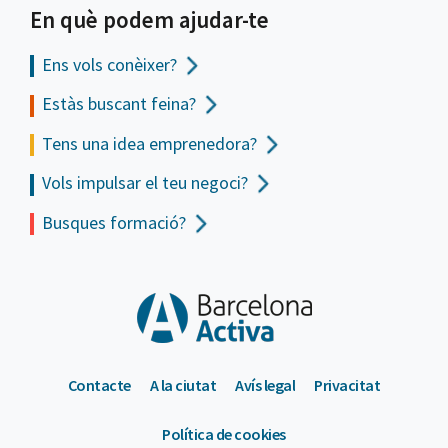
En què podem ajudar-te
Ens vols
conèixer?
Estàs buscant feina?
Tens una idea emprenedora?
Vols impulsar el teu negoci?
Busques formació?
Contacte
A la ciutat
Avís legal
Privacitat
Política de cookies