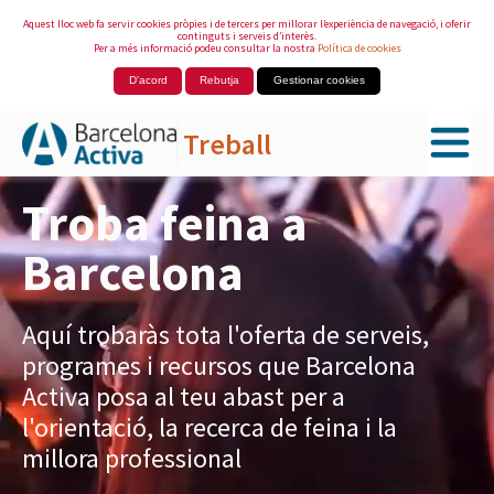
Aquest lloc web fa servir cookies pròpies i de tercers per millorar l’experiència de navegació, i oferir
continguts i serveis d’interès.
Per a més informació podeu consultar la nostra
Política de cookies
D'acord
Rebutja
Gestionar cookies
Treball
Salta al contingut principal
Troba feina a
Barcelona
Aquí trobaràs tota l'oferta de serveis,
programes i recursos que Barcelona
Activa posa al teu abast per a
l'orientació, la recerca de feina i la
millora professional