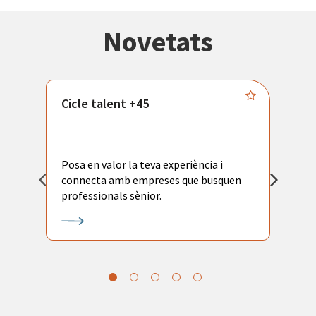
Novetats
Cicle talent +45
M
i
Posa en valor la teva experiència i
P
connecta amb empreses que busquen
ac
professionals sènior.
l