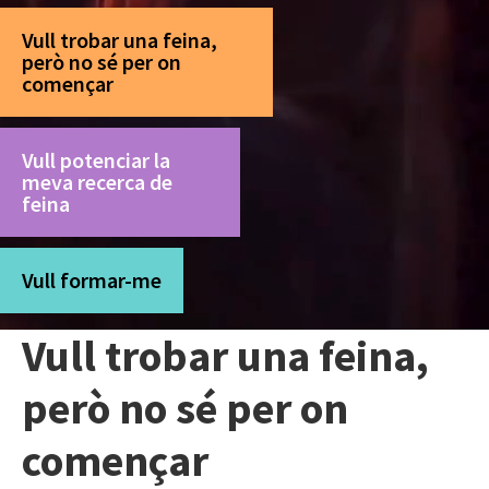
Vull trobar una feina,
però no sé per on
començar
Vull potenciar la
meva recerca de
feina
Vull formar-me
Vull trobar una feina,
però no sé per on
començar