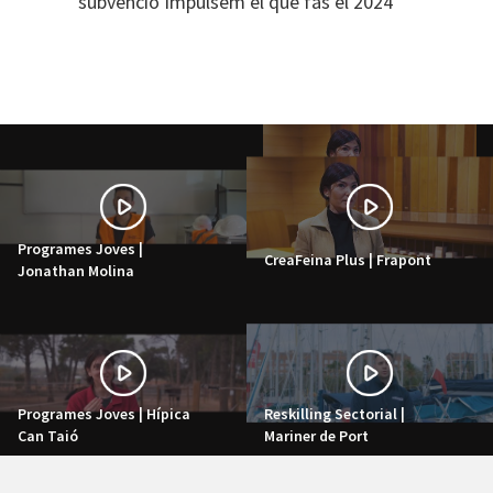
subvenció Impulsem el que fas el 2024
Programes Joves |
CreaFeina Plus | Frapont
Jonathan Molina
Programes Joves | Hípica
Reskilling Sectorial |
Can Taió
Mariner de Port