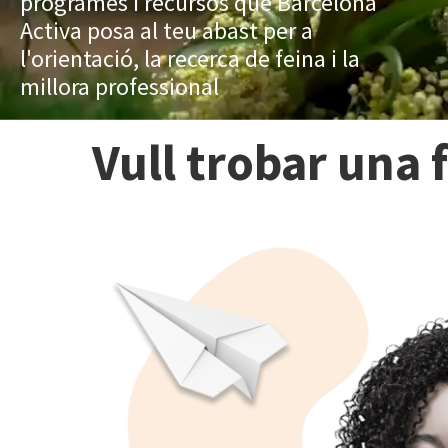
programes i recursos que Barcelona
Activa posa al teu abast per a
l'orientació, la recerca de feina i la
millora professional
Vull trobar una 