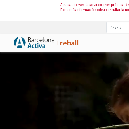
Aquest lloc web fa servir cookies pròpies i de 
Per a més informació podeu consultar la n
Treball
Salta al contingut principal