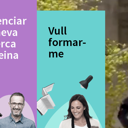
enciar
Vull
meva
formar-
erca
me
eina