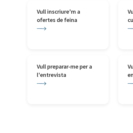
Vull inscriure'm a
Vu
ofertes de feina
c
Vull preparar-me per a
Vu
l'entrevista
e