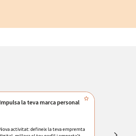
Impulsa la teva marca personal
Connecta
Troba't amb
principals se
Nova activitat: defineix la teva empremta
teu currícul
digital, millora el teu perfil i emporta’t
entrevistes 