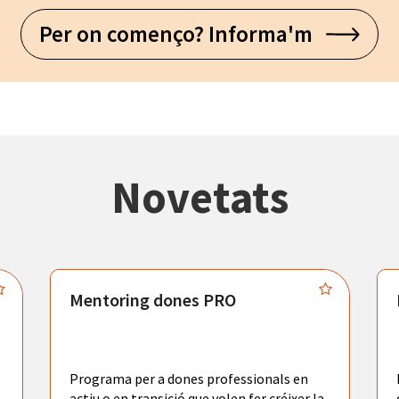
Per on començo? Informa'm
Novetats
Mentoring dones PRO
Programa per a dones professionals en
actiu o en transició que volen fer créixer la