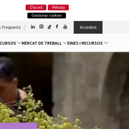
D'acord
Rebutja
Gestionar cookies
Accedeix
s Freqüents
I CURSOS
MERCAT DE TREBALL
EINES I RECURSOS