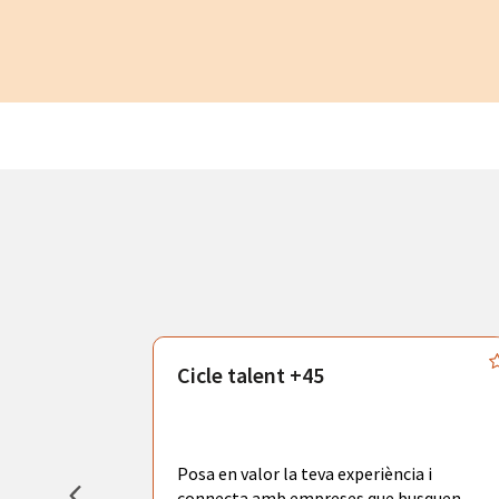
atègics
Cicle talent +45
odràs gaudir
adores de
tors
Posa en valor la teva experiència i
la ciutat de
connecta amb empreses que busquen