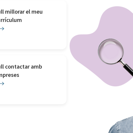
ll millorar el meu
urrículum
ll contactar amb
mpreses