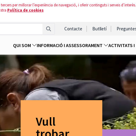
tercers per millorar l’experiència de navegació, i oferir continguts i serveis d’interès.
ostra
Política de cookies
Contacte
Butlletí
Pregunte
QUI SOM
INFORMACIÓ I ASSESSORAMENT
ACTIVITATS 
Vull
trobar