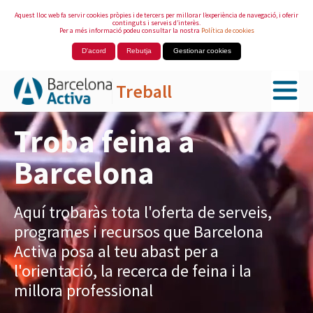
Aquest lloc web fa servir cookies pròpies i de tercers per millorar l’experiència de navegació, i oferir
continguts i serveis d’interès.
Per a més informació podeu consultar la nostra
Política de cookies
D'acord
Rebutja
Gestionar cookies
Treball
Salta al contingut principal
Troba feina a
Barcelona
Aquí trobaràs tota l'oferta de serveis,
programes i recursos que Barcelona
Activa posa al teu abast per a
l'orientació, la recerca de feina i la
millora professional