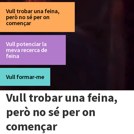
Vull trobar una feina,
però no sé per on
començar
Vull potenciar la
meva recerca de
feina
Vull formar-me
Vull trobar una feina,
però no sé per on
començar