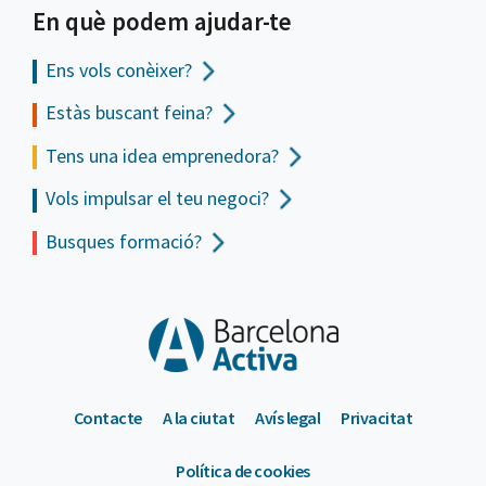
En què podem ajudar-te
Ens vols
conèixer?
Estàs buscant feina?
Tens una idea emprenedora?
Vols impulsar el teu negoci?
Busques formació?
Contacte
A la ciutat
Avís legal
Privacitat
Política de cookies