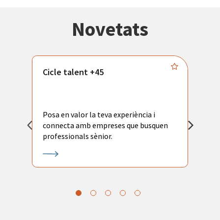
Novetats
Cicle talent +45
M
i
Posa en valor la teva experiència i
P
connecta amb empreses que busquen
ac
professionals sènior.
l