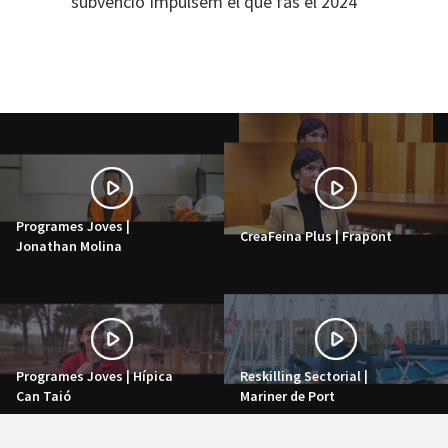
subvenció Impulsem el que fas el 2024
Programes Joves |
CreaFeina Plus | Frapont
Jonathan Molina
Programes Joves | Hípica
Reskilling Sectorial |
Can Taió
Mariner de Port