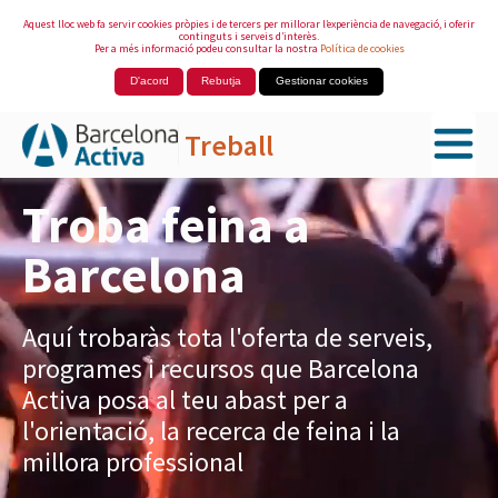
Aquest lloc web fa servir cookies pròpies i de tercers per millorar l’experiència de navegació, i oferir
continguts i serveis d’interès.
Per a més informació podeu consultar la nostra
Política de cookies
D'acord
Rebutja
Gestionar cookies
Treball
Salta al contingut principal
Troba feina a
Barcelona
Aquí trobaràs tota l'oferta de serveis,
programes i recursos que Barcelona
Activa posa al teu abast per a
l'orientació, la recerca de feina i la
millora professional