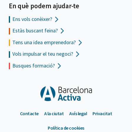
En què podem ajudar-te
Ens vols
conèixer?
Estàs buscant feina?
Tens una idea emprenedora?
Vols impulsar el teu negoci?
Busques formació?
Contacte
A la ciutat
Avís legal
Privacitat
Política de cookies