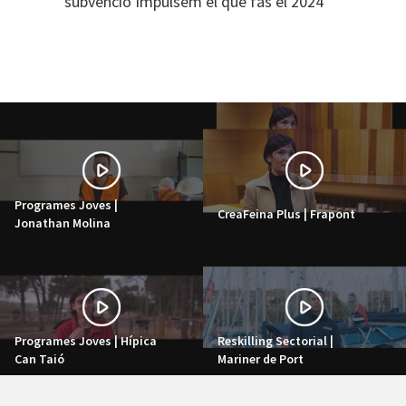
subvenció Impulsem el que fas el 2024
Programes Joves |
CreaFeina Plus | Frapont
Jonathan Molina
Programes Joves | Hípica
Reskilling Sectorial |
Can Taió
Mariner de Port