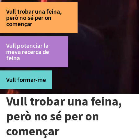
Vull trobar una feina,
però no sé per on
començar
Vull potenciar la
meva recerca de
feina
Vull formar-me
Vull trobar una feina,
però no sé per on
començar