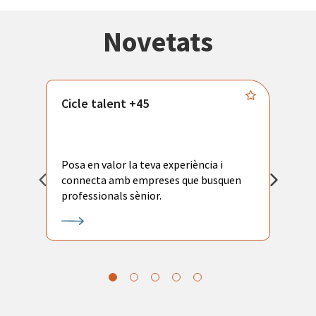
Novetats
Cicle talent +45
M
i
Posa en valor la teva experiència i
P
connecta amb empreses que busquen
ac
professionals sènior.
l