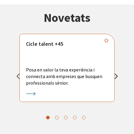
Novetats
Cicle talent +45
M
i
Posa en valor la teva experiència i
P
connecta amb empreses que busquen
ac
professionals sènior.
l