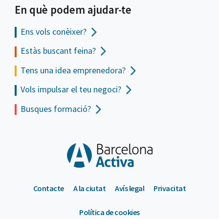
En què podem ajudar-te
Ens vols
conèixer?
Estàs buscant feina?
Tens una idea emprenedora?
Vols impulsar el teu negoci?
Busques formació?
Contacte
A la ciutat
Avís legal
Privacitat
Política de cookies