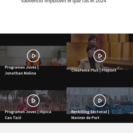
subvenció Impulsem el que fas el 2024
Programes Joves |
CreaFeina Plus | Frapont
Jonathan Molina
Programes Joves | Hípica
Reskilling Sectorial |
Can Taió
Mariner de Port