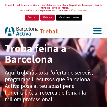
Aquest lloc web fa servir cookies pròpies i de tercers per millorar l’experiència de navegació, i oferir
continguts i serveis d’interès.
Per a més informació podeu consultar la nostra
Política de cookies
D'acord
Rebutja
Gestionar cookies
Treball
Salta al contingut principal
Troba feina a
Barcelona
Aquí trobaràs tota l'oferta de serveis,
programes i recursos que Barcelona
Activa posa al teu abast per a
l'orientació, la recerca de feina i la
millora professional