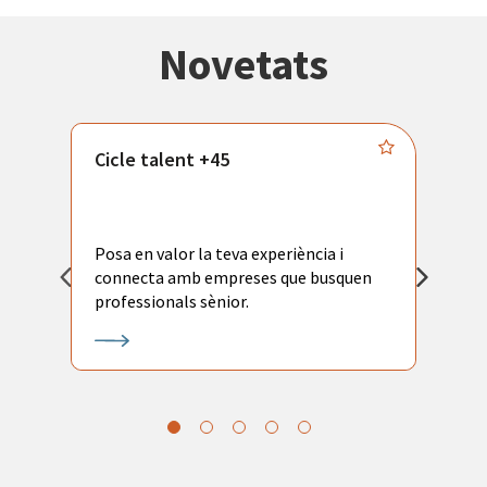
Novetats
Cicle talent +45
M
i
Posa en valor la teva experiència i
P
connecta amb empreses que busquen
ac
professionals sènior.
l