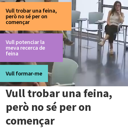
Vull trobar una feina,
però no sé per on
començar
Vull potenciar la
meva recerca de
feina
Vull formar-me
Vull trobar una feina,
però no sé per on
començar