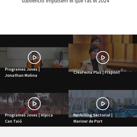
subvenció Impulsem el que fas el 2024
Programes Joves |
CreaFeina Plus | Frapont
Jonathan Molina
Programes Joves | Hípica
Reskilling Sectorial |
Can Taió
Mariner de Port