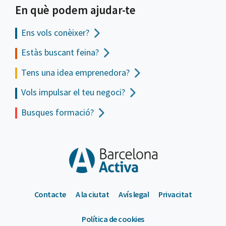
En què podem ajudar-te
Ens vols
conèixer?
Estàs buscant feina?
Tens una idea emprenedora?
Vols impulsar el teu negoci?
Busques formació?
Contacte
A la ciutat
Avís legal
Privacitat
Política de cookies