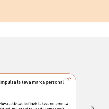
Impulsa la teva marca personal
Connecta
Troba't amb
principals se
Nova activitat: defineix la teva empremta
teu currícul
digital, millora el teu perfil i emporta’t
entrevistes 