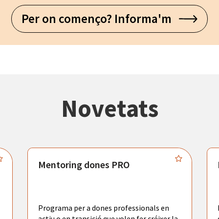
Per on començo? Informa'm
Novetats
Mentoring dones PRO
Programa per a dones professionals en
actiu o en transició que volen fer créixer la