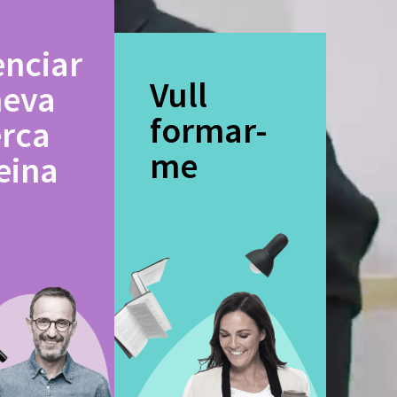
enciar
Vull
meva
formar-
erca
me
eina