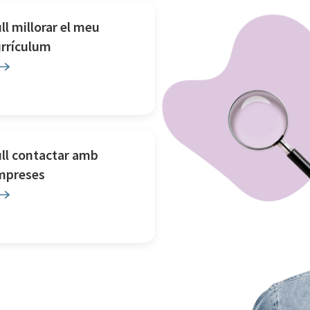
ll millorar el meu
urrículum
ll contactar amb
mpreses