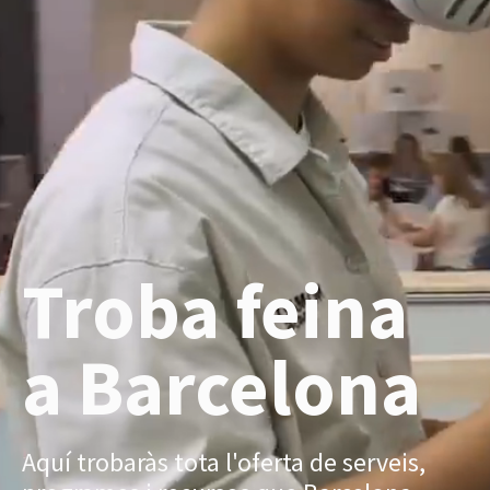
Troba feina
a Barcelona
Aquí trobaràs tota l'oferta de serveis,