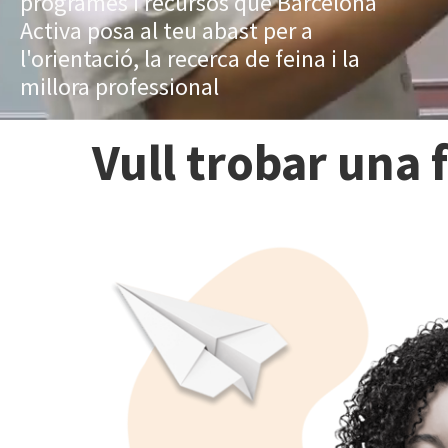
programes i recursos que Barcelona
Activa posa al teu abast per a
l'orientació, la recerca de feina i la
millora professional
Vull trobar una 