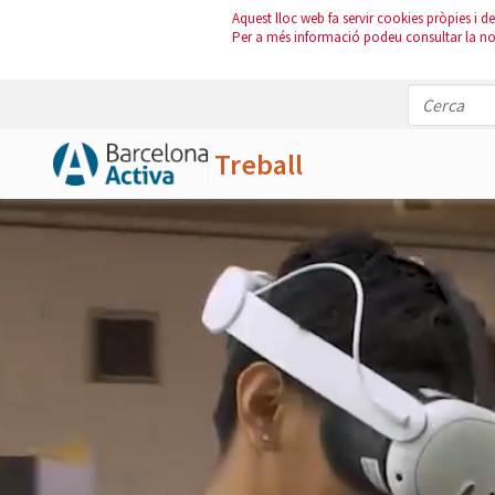
Aquest lloc web fa servir cookies pròpies i de 
Per a més informació podeu consultar la n
Treball
Salta al contingut principal