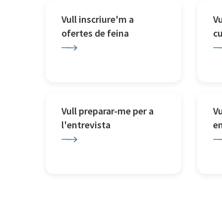
Vull inscriure'm a
Vu
ofertes de feina
c
Vull preparar-me per a
Vu
l'entrevista
e