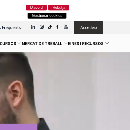
D'acord
Rebutja
Gestionar cookies
Accedeix
s Freqüents
I CURSOS
MERCAT DE TREBALL
EINES I RECURSOS