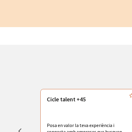
atègics
Cicle talent +45
odràs gaudir
adores de
tors
Posa en valor la teva experiència i
la ciutat de
connecta amb empreses que busquen