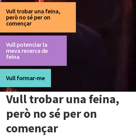
Vull trobar una feina,
però no sé per on
començar
Vull potenciar la
meva recerca de
feina
Vull formar-me
Vull trobar una feina,
però no sé per on
començar