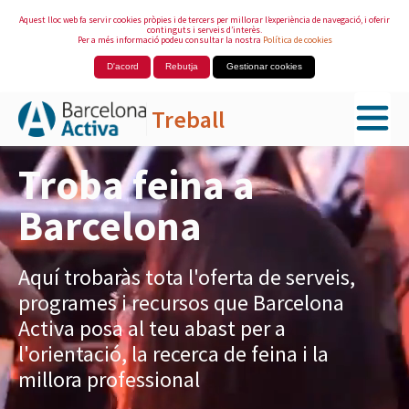
Aquest lloc web fa servir cookies pròpies i de tercers per millorar l’experiència de navegació, i oferir
continguts i serveis d’interès.
Per a més informació podeu consultar la nostra
Política de cookies
D'acord
Rebutja
Gestionar cookies
Treball
Salta al contingut principal
Troba feina a
Barcelona
Aquí trobaràs tota l'oferta de serveis,
programes i recursos que Barcelona
Activa posa al teu abast per a
l'orientació, la recerca de feina i la
millora professional