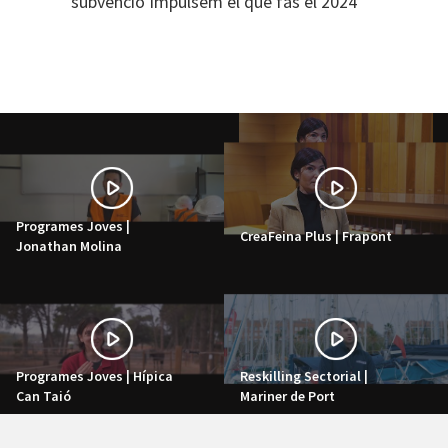
subvenció Impulsem el que fas el 2024
Programes Joves |
CreaFeina Plus | Frapont
Jonathan Molina
Programes Joves | Hípica
Reskilling Sectorial |
Can Taió
Mariner de Port