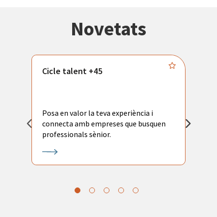
Novetats
Cicle talent +45
M
i
Posa en valor la teva experiència i
P
connecta amb empreses que busquen
ac
professionals sènior.
l