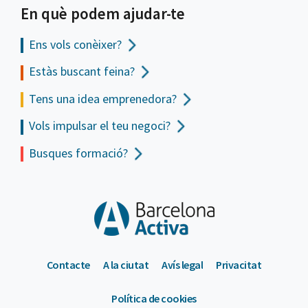
En què podem ajudar-te
Ens vols
conèixer?
Estàs buscant feina?
Tens una idea emprenedora?
Vols impulsar el teu negoci?
Busques formació?
Contacte
A la ciutat
Avís legal
Privacitat
Política de cookies