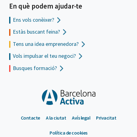
En què podem ajudar-te
Ens vols
conèixer?
Estàs buscant feina?
Tens una idea emprenedora?
Vols impulsar el teu negoci?
Busques formació?
Contacte
A la ciutat
Avís legal
Privacitat
Política de cookies