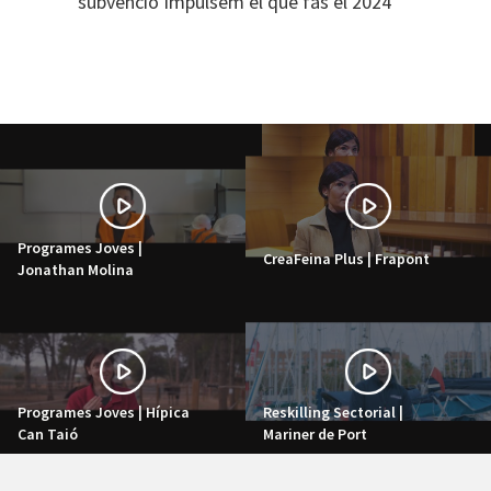
subvenció Impulsem el que fas el 2024
Programes Joves |
CreaFeina Plus | Frapont
Jonathan Molina
Programes Joves | Hípica
Reskilling Sectorial |
Can Taió
Mariner de Port