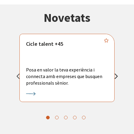
Novetats
Cicle talent +45
M
i
Posa en valor la teva experiència i
P
connecta amb empreses que busquen
ac
professionals sènior.
l