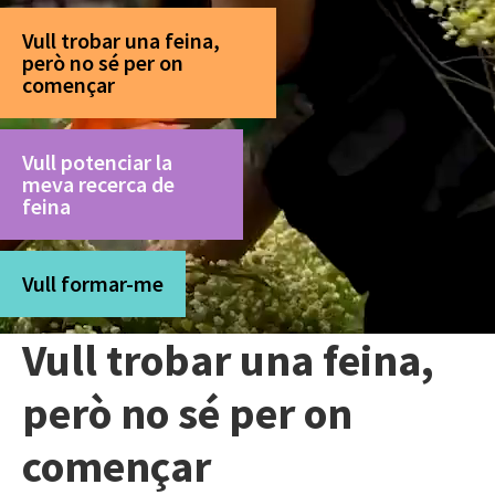
Vull trobar una feina,
però no sé per on
començar
Vull potenciar la
meva recerca de
feina
Vull formar-me
Vull trobar una feina,
però no sé per on
començar