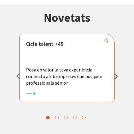
Novetats
Cicle talent +45
M
i
Posa en valor la teva experiència i
P
connecta amb empreses que busquen
ac
professionals sènior.
l