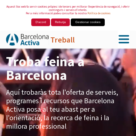
Aquest lloc web fa servir cookies pròpies i de tercers per millorar l’experiència de navegació, i oferir
continguts i serveis d’interès.
Per a més informació podeu consultar la nostra
Política de cookies
D'acord
Rebutja
Gestionar cookies
Treball
Salta al contingut principal
Troba feina a
Barcelona
Aquí trobaràs tota l'oferta de serveis,
programes i recursos que Barcelona
Activa posa al teu abast per a
l'orientació, la recerca de feina i la
millora professional