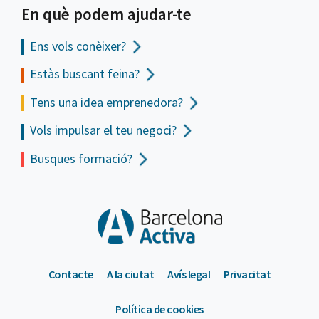
En què podem ajudar-te
Ens vols
conèixer?
Estàs buscant feina?
Tens una idea emprenedora?
Vols impulsar el teu negoci?
Busques formació?
Contacte
A la ciutat
Avís legal
Privacitat
Política de cookies