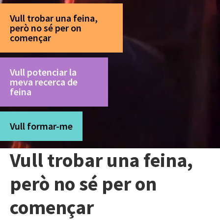
Vull trobar una feina,
però no sé per on
començar
Vull potenciar la
meva recerca de
feina
Vull formar-me
Vull trobar una feina,
però no sé per on
començar