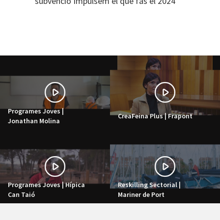
subvenció Impulsem el que fas el 2024
Programes Joves |
CreaFeina Plus | Frapont
Jonathan Molina
Programes Joves | Hípica
Reskilling Sectorial |
Can Taió
Mariner de Port