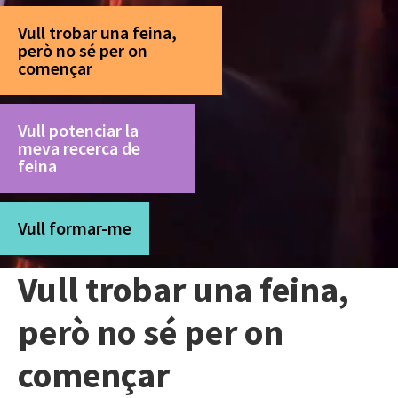
Vull trobar una feina,
però no sé per on
començar
Vull potenciar la
meva recerca de
feina
Vull formar-me
Vull trobar una feina,
però no sé per on
començar