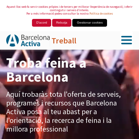
Aquest lloc web fa servir cookies pròpies i de tercers per millorar l’experiència de navegació, i oferir
continguts i serveis d’interès.
Per a més informació podeu consultar la nostra
Política de cookies
D'acord
Rebutja
Gestionar cookies
Treball
Salta al contingut principal
Troba feina a
Barcelona
Aquí trobaràs tota l'oferta de serveis,
programes i recursos que Barcelona
Activa posa al teu abast per a
l'orientació, la recerca de feina i la
millora professional