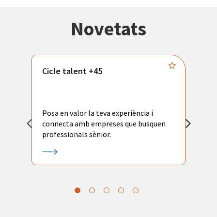
Novetats
Cicle talent +45
M
i
Posa en valor la teva experiència i
P
connecta amb empreses que busquen
ac
professionals sènior.
l