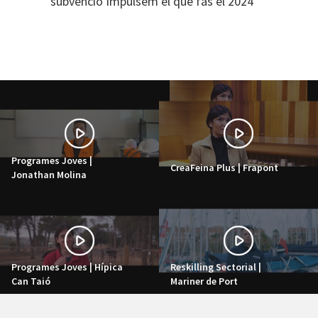
subvenció Impulsem el que fas el 2024
Programes Joves |
CreaFeina Plus | Frapont
Jonathan Molina
Programes Joves | Hípica
Reskilling Sectorial |
Can Taió
Mariner de Port