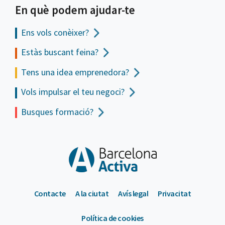
En què podem ajudar-te
Ens vols
conèixer?
Estàs buscant feina?
Tens una idea emprenedora?
Vols impulsar el teu negoci?
Busques formació?
Contacte
A la ciutat
Avís legal
Privacitat
Política de cookies