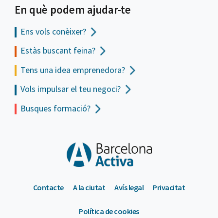
En què podem ajudar-te
Ens vols
conèixer?
Estàs buscant feina?
Tens una idea emprenedora?
Vols impulsar el teu negoci?
Busques formació?
Contacte
A la ciutat
Avís legal
Privacitat
Política de cookies