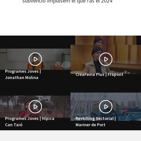
subvenció Impulsem el que fas el 2024
Programes Joves |
CreaFeina Plus | Frapont
Jonathan Molina
Programes Joves | Hípica
Reskilling Sectorial |
Can Taió
Mariner de Port