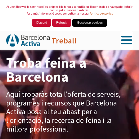
Aquest lloc web fa servir cookies pròpies i de tercers per millorar l’experiència de navegació, i oferir
continguts i serveis d’interès.
Per a més informació podeu consultar la nostra
Política de cookies
D'acord
Rebutja
Gestionar cookies
Treball
Salta al contingut principal
Troba feina a
Barcelona
Aquí trobaràs tota l'oferta de serveis,
programes i recursos que Barcelona
Activa posa al teu abast per a
l'orientació, la recerca de feina i la
millora professional