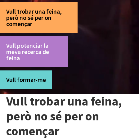
Vull trobar una feina,
però no sé per on
començar
Vull potenciar la
meva recerca de
feina
Vull formar-me
Vull trobar una feina,
però no sé per on
començar