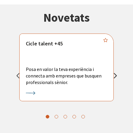
Novetats
Cicle talent +45
M
i
Posa en valor la teva experiència i
P
connecta amb empreses que busquen
ac
professionals sènior.
l