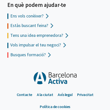
En què podem ajudar-te
Ens vols
conèixer?
Estàs buscant feina?
Tens una idea emprenedora?
Vols impulsar el teu negoci?
Busques formació?
Contacte
A la ciutat
Avís legal
Privacitat
Política de cookies