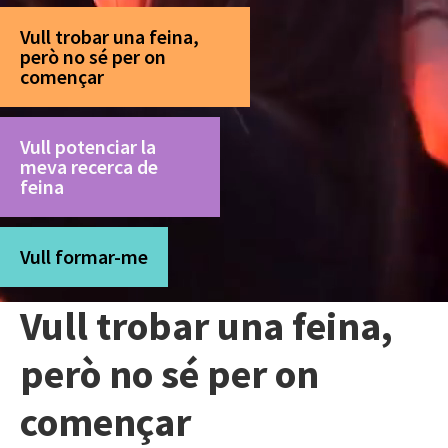
Vull trobar una feina,
però no sé per on
començar
Vull potenciar la
meva recerca de
feina
Vull formar-me
Vull trobar una feina,
però no sé per on
començar