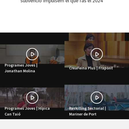
subvenció Impulsem el que fas el 2024
Programes Joves |
CreaFeina Plus | Frapont
Jonathan Molina
Programes Joves | Hípica
Reskilling Sectorial |
Can Taió
Mariner de Port