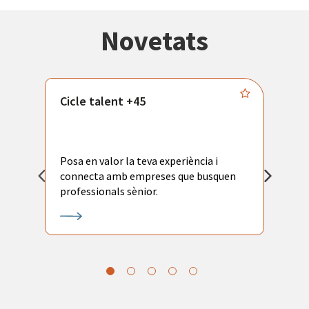
Novetats
Cicle talent +45
M
i
Posa en valor la teva experiència i
P
connecta amb empreses que busquen
ac
professionals sènior.
l