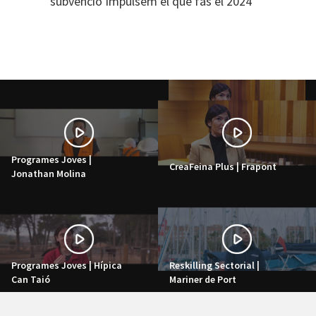
subvenció Impulsem el que fas el 2024
Programes Joves |
CreaFeina Plus | Frapont
Jonathan Molina
Programes Joves | Hípica
Reskilling Sectorial |
Can Taió
Mariner de Port