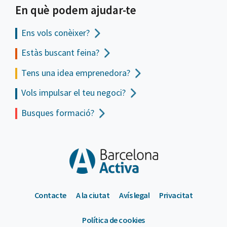
En què podem ajudar-te
Ens vols
conèixer?
Estàs buscant feina?
Tens una idea emprenedora?
Vols impulsar el teu negoci?
Busques formació?
Contacte
A la ciutat
Avís legal
Privacitat
Política de cookies