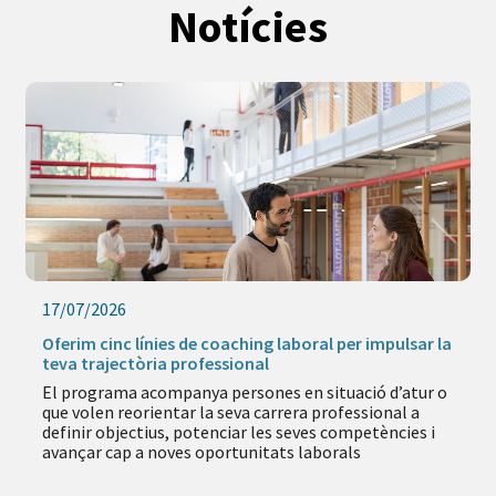
Notícies
16/07/2026
línies de coaching laboral per impulsar la
Aquest estiu, c
òria professional
activitats onlin
 acompanya persones en situació d’atur o
L’oferta inclou 
orientar la seva carrera professional a
empresa i tecnol
ctius, potenciar les seves competències i
durant els mesos
a noves oportunitats laborals