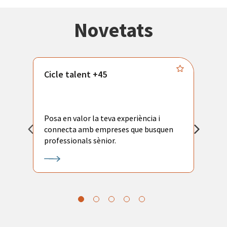
Novetats
Cicle talent +45
M
i
Posa en valor la teva experiència i
P
connecta amb empreses que busquen
ac
professionals sènior.
l