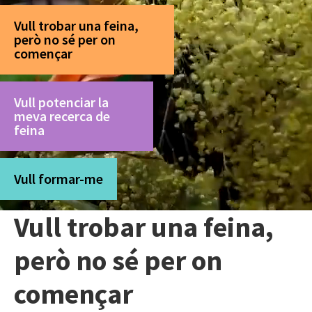
Vull trobar una feina,
però no sé per on
començar
Vull potenciar la
meva recerca de
feina
Vull formar-me
Vull trobar una feina,
però no sé per on
començar