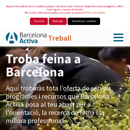
Aquest lloc web fa servir cookies pròpies i de tercers per millorar l’experiència de navegació, i oferir
continguts i serveis d’interès.
Per a més informació podeu consultar la nostra
Política de cookies
D'acord
Rebutja
Gestionar cookies
Treball
Salta al contingut principal
Troba feina a
Barcelona
Aquí trobaràs tota l'oferta de serveis,
programes i recursos que Barcelona
Activa posa al teu abast per a
l'orientació, la recerca de feina i la
millora professional