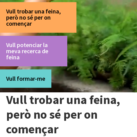
Vull trobar una feina,
però no sé per on
començar
Vull potenciar la
meva recerca de
feina
Vull formar-me
Vull trobar una feina,
però no sé per on
començar