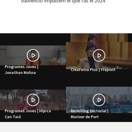
subvenció Impulsem el que fas el 2024
Programes Joves |
CreaFeina Plus | Frapont
Jonathan Molina
Programes Joves | Hípica
Reskilling Sectorial |
Can Taió
Mariner de Port