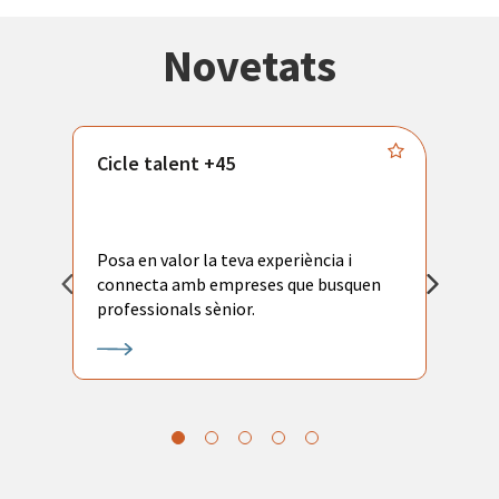
Novetats
Cicle talent +45
M
i
Posa en valor la teva experiència i
P
connecta amb empreses que busquen
ac
professionals sènior.
l