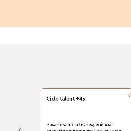
atègics
Cicle talent +45
odràs gaudir
adores de
tors
Posa en valor la teva experiència i
la ciutat de
connecta amb empreses que busquen