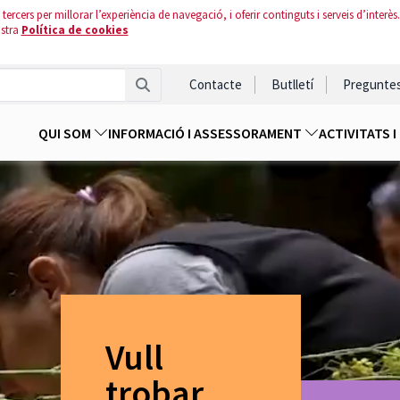
tercers per millorar l’experiència de navegació, i oferir continguts i serveis d’interès.
ostra
Política de cookies
Contacte
Butlletí
Pregunte
QUI SOM
INFORMACIÓ I ASSESSORAMENT
ACTIVITATS 
Vull
trobar