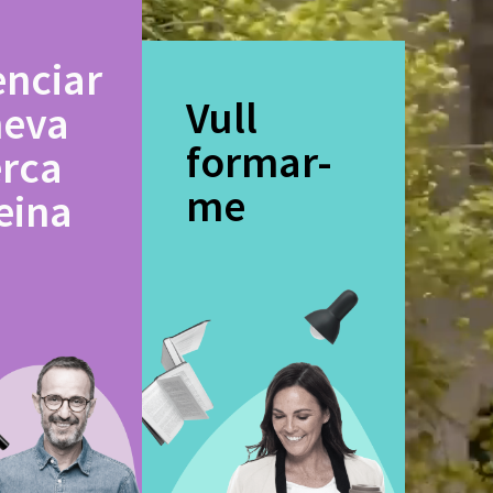
enciar
Vull
meva
formar-
erca
me
eina