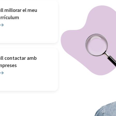
ll millorar el meu
urrículum
ll contactar amb
mpreses