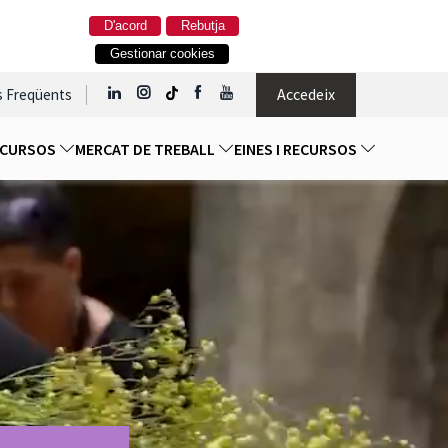
D'acord
Rebutja
Gestionar cookies
Accedeix
s Freqüents
I CURSOS
MERCAT DE TREBALL
EINES I RECURSOS