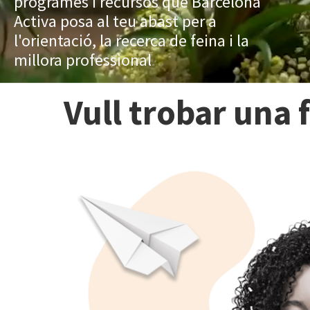
programes i recursos que Barcelona
Activa posa al teu abast per a
l'orientació, la recerca de feina i la
millora professional
Vull trobar una 