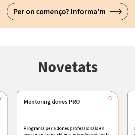
Per on començo? Informa'm
Novetats
Mentoring dones PRO
Programa per a dones professionals en
actiu o en transició que volen fer créixer la