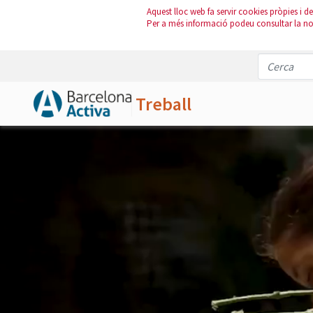
Aquest lloc web fa servir cookies pròpies i de 
Per a més informació podeu consultar la n
Treball
Salta al contingut principal