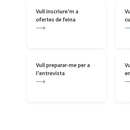
Vull inscriure'm a
Vu
ofertes de feina
c
Vull preparar-me per a
Vu
l'entrevista
e