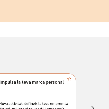
Impulsa la teva marca personal
Connecta
Troba't amb
principals se
Nova activitat: defineix la teva empremta
teu currícul
digital, millora el teu perfil i emporta’t
entrevistes 