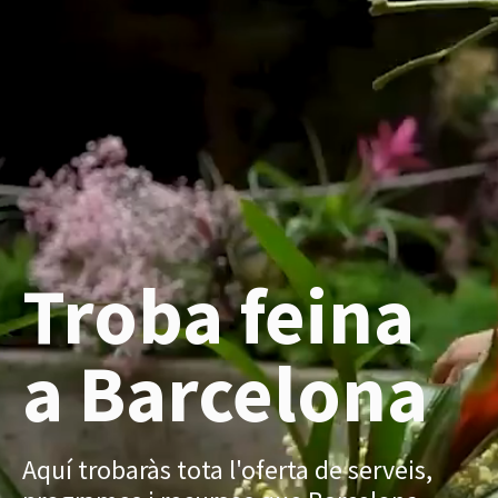
Troba feina
a Barcelona
Aquí trobaràs tota l'oferta de serveis,