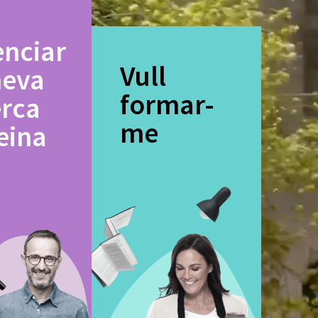
enciar
Vull
meva
formar-
erca
me
eina