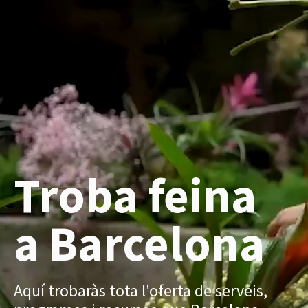
Troba feina
a Barcelona
Aquí trobaràs tota l'oferta de serveis,