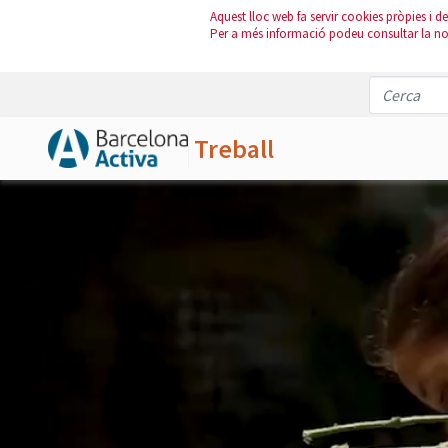
Aquest lloc web fa servir cookies pròpies i de 
Per a més informació podeu consultar la n
Treball
Salta al contingut principal