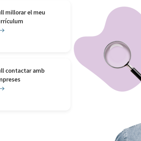
ll millorar el meu
urrículum
ll contactar amb
mpreses