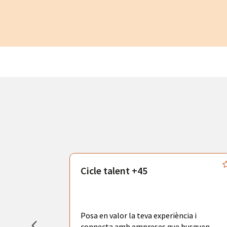
atègics
Cicle talent +45
odràs gaudir
adores de
tors
Posa en valor la teva experiència i
la ciutat de
connecta amb empreses que busquen