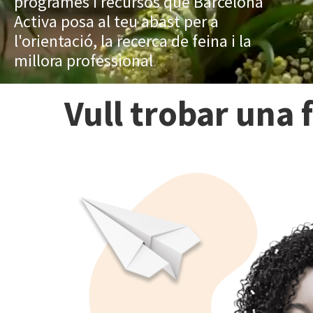
programes i recursos que Barcelona
Activa posa al teu abast per a
l'orientació, la recerca de feina i la
millora professional
Vull trobar una 