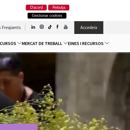
D'acord
Rebutja
Gestionar cookies
Accedeix
s Freqüents
I CURSOS
MERCAT DE TREBALL
EINES I RECURSOS