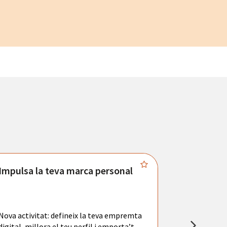
Impulsa la teva marca personal
Connecta
Troba't amb
principals se
Nova activitat: defineix la teva empremta
teu currícul
digital, millora el teu perfil i emporta’t
entrevistes 