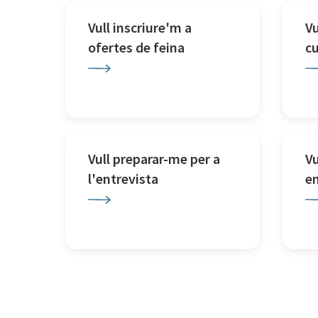
Vull inscriure'm a
Vu
ofertes de feina
c
Vull preparar-me per a
Vu
l'entrevista
e