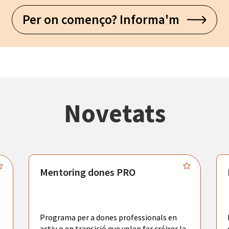
Per on començo? Informa'm
Novetats
Mentoring dones PRO
Programa per a dones professionals en
actiu o en transició que volen fer créixer la