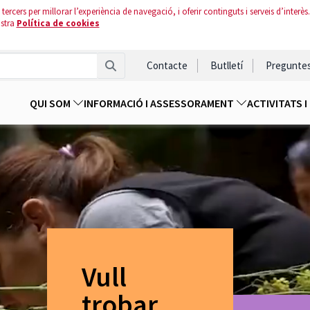
tercers per millorar l’experiència de navegació, i oferir continguts i serveis d’interès.
ostra
Política de cookies
Contacte
Butlletí
Pregunte
QUI SOM
INFORMACIÓ I ASSESSORAMENT
ACTIVITATS 
Vull
trobar