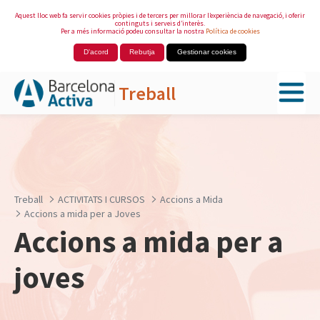
Aquest lloc web fa servir cookies pròpies i de tercers per millorar l’experiència de navegació, i oferir
continguts i serveis d’interès.
Per a més informació podeu consultar la nostra
Política de cookies
D'acord
Rebutja
Gestionar cookies
Treball
Salta al contingut principal
Treball
ACTIVITATS I CURSOS
Accions a Mida
Accions a mida per a Joves
Accions a mida per a
joves