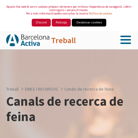
Aquest lloc web fa servir cookies pròpies i de tercers per millorar l’experiència de navegació, i oferir
continguts i serveis d’interès.
Per a més informació podeu consultar la nostra
Política de cookies
D'acord
Rebutja
Gestionar cookies
Treball
Salta al contingut principal
Treball
EINES I RECURSOS
Canals de recerca de feina
Canals de recerca de
feina