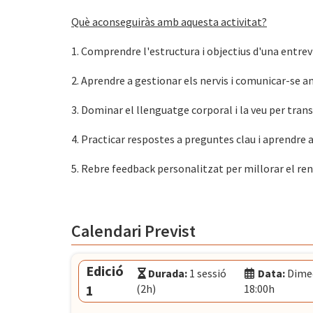
Què aconseguiràs amb aquesta activitat?
1. Comprendre l'estructura i objectius d'una entrevi
2. Aprendre a gestionar els nervis i comunicar-se 
3. Dominar el llenguatge corporal i la veu per tra
4. Practicar respostes a preguntes clau i aprendr
5. Rebre feedback personalitzat per millorar el re
Calendari Previst
Edició
Durada:
1 sessió
Data:
Dimec
1
(2h)
18:00h
Modalitat:
Sessió presencial