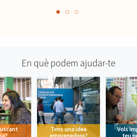
En què podem ajudar-te
buscant
Tens una idea
Vols im
na?
emprenedora?
teu n