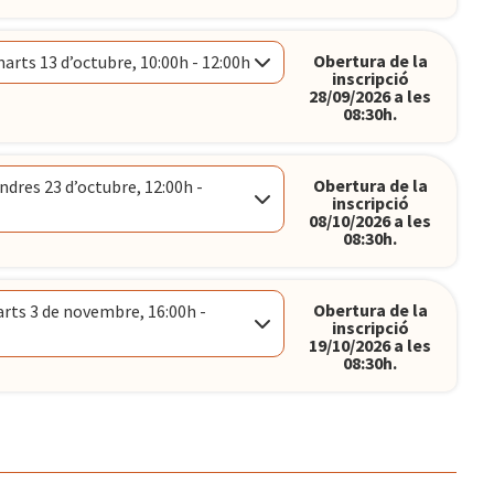
0h
Obertura de la
arts 13 d’octubre, 10:00h - 12:00h
inscripció
CELONA
28/09/2026 a les
08:30h.
Obertura de la
ndres 23 d’octubre, 12:00h -
CELONA
inscripció
08/10/2026 a les
08:30h.
Obertura de la
rts 3 de novembre, 16:00h -
inscripció
CELONA
19/10/2026 a les
08:30h.
h
CELONA