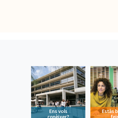
Ens vols
Estàs 
conèixer?
fei