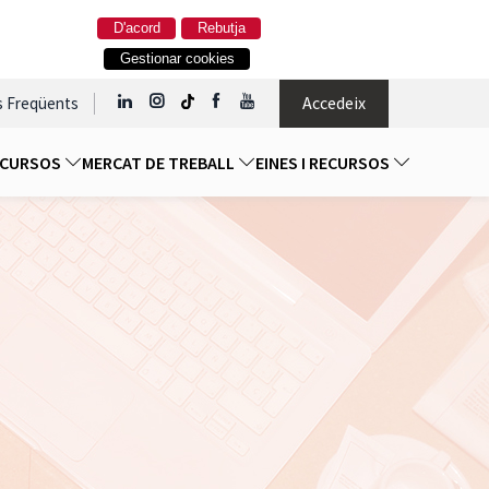
D'acord
Rebutja
Gestionar cookies
Accedeix
s Freqüents
I CURSOS
MERCAT DE TREBALL
EINES I RECURSOS