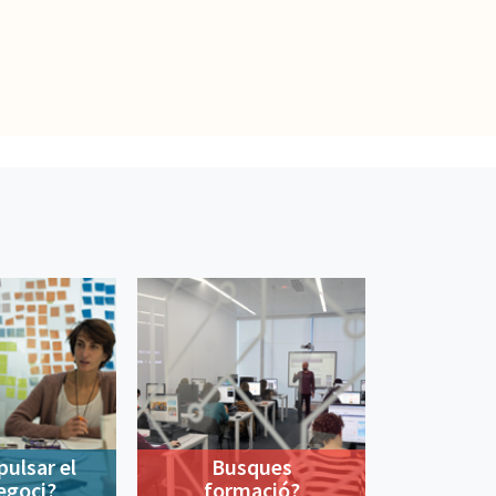
pulsar el
Busques
egoci?
formació?