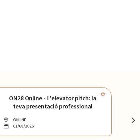
ON28 Online - L'elevator pitch: la
ON27
teva presentació professional
ONLINE
O
01/08/2026
0