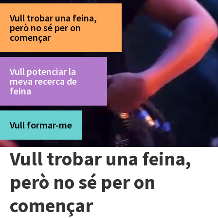
Vull trobar una feina,
però no sé per on
començar
Vull potenciar la
meva recerca de
feina
Vull formar-me
Vull trobar una feina,
però no sé per on
començar