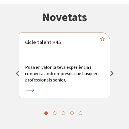
Novetats
Cicle talent +45
M
i
Posa en valor la teva experiència i
P
connecta amb empreses que busquen
ac
professionals sènior.
l