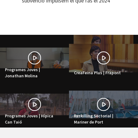
subvenció Impulsem el que fas el 2024
Programes Joves |
CreaFeina Plus | Frapont
Jonathan Molina
Programes Joves | Hípica
Reskilling Sectorial |
Can Taió
Mariner de Port