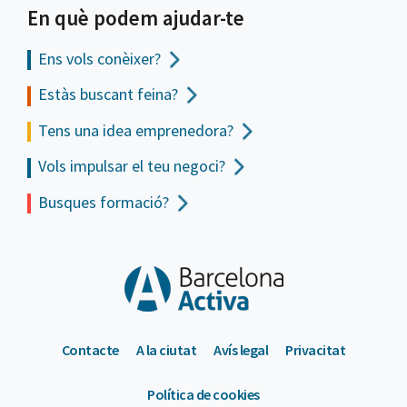
En què podem ajudar-te
Ens vols
conèixer?
Estàs buscant feina?
Tens una idea emprenedora?
Vols impulsar el teu negoci?
Busques formació?
Contacte
A la ciutat
Avís legal
Privacitat
Política de cookies