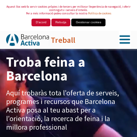
Aquest lloc web fa servir cookies pròpies i de tercers per millorar l’experiència de navegació, i oferir
continguts i serveis d’interès.
Per a més informació podeu consultar la nostra
Política de cookies
D'acord
Rebutja
Gestionar cookies
Treball
Salta al contingut principal
Troba feina a
Barcelona
Aquí trobaràs tota l'oferta de serveis,
programes i recursos que Barcelona
Activa posa al teu abast per a
l'orientació, la recerca de feina i la
millora professional