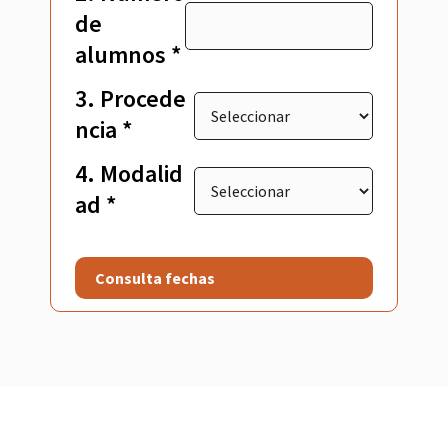
de
alumnos *
3. Procede
ncia *
4. Modalid
ad *
Consulta fechas